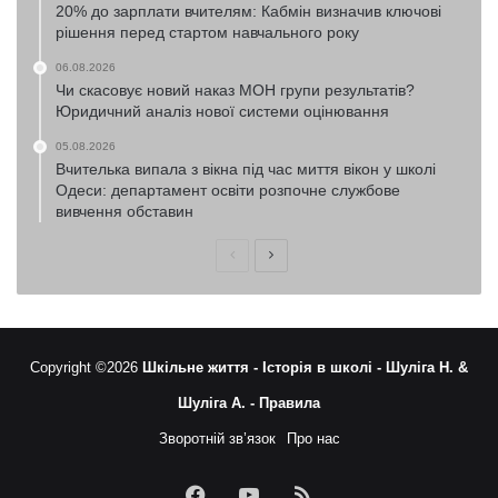
20% до зарплати вчителям: Кабмін визначив ключові
рішення перед стартом навчального року
06.08.2026
Чи скасовує новий наказ МОН групи результатів?
Юридичний аналіз нової системи оцінювання
05.08.2026
Вчителька випала з вікна під час миття вікон у школі
Одеси: департамент освіти розпочне службове
вивчення обставин
Попередня
Наступна
сторінка
сторінка
Copyright ©2026
Шкільне життя -
Історія в школі -
Шуліга Н. &
Шуліга А. -
Правила
Зворотній зв’язок
Про нас
Facebook
YouTube
RSS