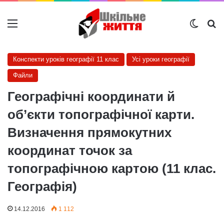
Меню
Switch
Ш
Конспекти уроків географії 11 клас
Усі уроки географії
Файли
Географічні координати й
об’єкти топографічної карти.
Визначення прямокутних
координат точок за
топографічною картою (11 клас.
Географія)
14.12.2016
1 112