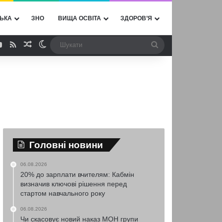
ЬКА
ЗНО
ВИЩА ОСВІТА
ЗДОРОВ’Я
ebook
YouTube
RSS
Випадкова стаття
Switch skin
Шукати
Головні новини
06.08.2026
20% до зарплати вчителям: Кабмін
визначив ключові рішення перед
стартом навчального року
06.08.2026
Чи скасовує новий наказ МОН групи