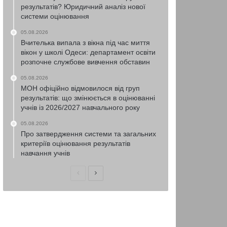
результатів? Юридичний аналіз нової
системи оцінювання
05.08.2026
Вчителька випала з вікна під час миття
вікон у школі Одеси: департамент освіти
розпочне службове вивчення обставин
05.08.2026
МОН офіційно відмовилося від груп
результатів: що змінюється в оцінюванні
учнів із 2026/2027 навчального року
05.08.2026
Про затвердження системи та загальних
критеріїв оцінювання результатів
навчання учнів
Попередня
Наступна
сторінка
сторінка