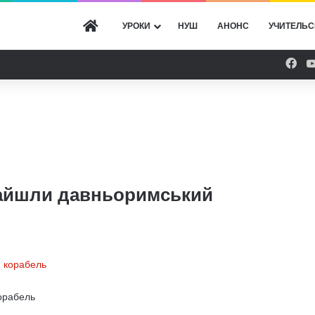
ГОЛОВНА
УРОКИ
НУШ
АНОНС
УЧИТЕЛЬС
Fac
найшли давньоримський
орабель