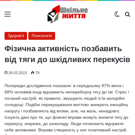
Меню
Switch
Ш
Здоров'я
Психологія
Фізична активність позбавить
від тяги до шкідливих перекусів
26.03.2015
79
Попередні дослідження показали: в середньому 97% жінок і
68% чоловіків іноді відчувають непереборну тягу до їжі. Стрес і
поганий настрій, як правило, змушують людей їсти калорійні
солодощі. Подібні перекушування миттєво знижують емоційну
напругу і позбавляють від втоми, але, на жаль, ненадовго.
Існують дані про те, що фізичні вправи можуть знизити тягу до
перекусу, зокрема, до шоколаду. Люди починають відчувати
себе активними. Вправи створюють у них позитивний настрій.