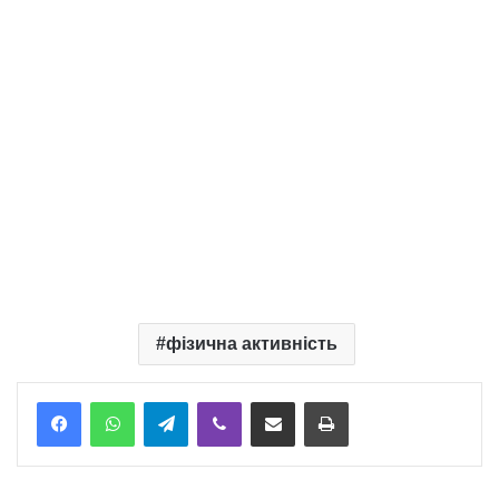
фізична активність
Telegram
Viber
Надіслати електронною поштою
Надрукувати