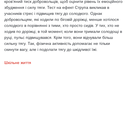
кров’яний тиск добровольців, щоб оцінити рівень їх емоційного
збудження і силу тяги. Тест на ефект Струпа викликав в
учасників стрес і підвищив тягу до солодкого. Однак
добровольцям, які ходили по біговій доріжці, менше хотілося
солодкого в порівнянні з тими, хто просто сидів. У тих, хто не
ходив по доріжці, в той момент, коли вони тримали солодощі в
руці, пульс підвищувався. Крім того, вони відчували більш
сильну тягу. Так, фізична активність допомагає не тільки
скинути вагу, але і подолати тягу до шкідливої ​​їжі.
Шкільне життя