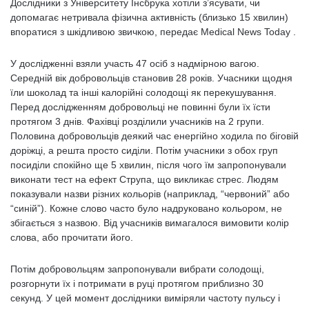
Дослідники з Університету Інсбрука хотіли з’ясувати, чи
допомагає нетривала фізична активність (близько 15 хвилин)
впоратися з шкідливою звичкою, передає Medical News Today .
У дослідженні взяли участь 47 осіб з надмірною вагою.
Середній вік добровольців становив 28 років. Учасники щодня
їли шоколад та інші калорійні солодощі як перекушування.
Перед дослідженням добровольці не повинні були їх їсти
протягом 3 днів. Фахівці розділили учасників на 2 групи.
Половина добровольців деякий час енергійно ходила по біговій
доріжці, а решта просто сиділи. Потім учасники з обох груп
посиділи спокійно ще 5 хвилин, після чого їм запропонували
виконати тест на ефект Струпа, що викликає стрес. Людям
показували назви різних кольорів (наприклад, “червоний” або
“синій”). Кожне слово часто було надруковано кольором, не
збігається з назвою. Від учасників вимагалося вимовити колір
слова, або прочитати його.
Потім добровольцям запропонували вибрати солодощі,
розгорнути їх і потримати в руці протягом приблизно 30
секунд. У цей момент дослідники виміряли частоту пульсу і