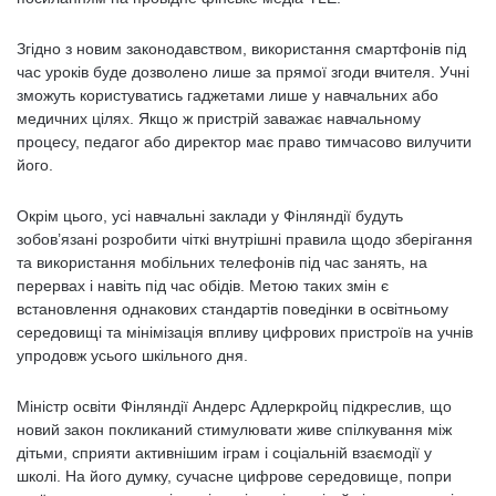
Згідно з новим законодавством, використання смартфонів під
час уроків буде дозволено лише за прямої згоди вчителя. Учні
зможуть користуватись гаджетами лише у навчальних або
медичних цілях. Якщо ж пристрій заважає навчальному
процесу, педагог або директор має право тимчасово вилучити
його.
Окрім цього, усі навчальні заклади у Фінляндії будуть
зобов’язані розробити чіткі внутрішні правила щодо зберігання
та використання мобільних телефонів під час занять, на
перервах і навіть під час обідів. Метою таких змін є
встановлення однакових стандартів поведінки в освітньому
середовищі та мінімізація впливу цифрових пристроїв на учнів
упродовж усього шкільного дня.
Міністр освіти Фінляндії Андерс Адлеркройц підкреслив, що
новий закон покликаний стимулювати живе спілкування між
дітьми, сприяти активнішим іграм і соціальній взаємодії у
школі. На його думку, сучасне цифрове середовище, попри