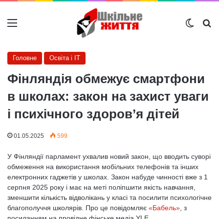
Меню
Switch
Ш
Головне
Освіта і IT
Фінляндія обмежує смартфони
в школах: закон на захист уваги
і психічного здоров’я дітей
01.05.2025
599
У Фінляндії парламент ухвалив новий закон, що вводить суворі
обмеження на використання мобільних телефонів та інших
електронних гаджетів у школах. Закон набуде чинності вже з 1
серпня 2025 року і має на меті поліпшити якість навчання,
зменшити кількість відволікань у класі та посилити психологічне
благополуччя школярів. Про це повідомляє
«Бабель»
, з
посиланням на провідне фінське медіа YLE.