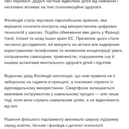
свої переваги, дедалі частіше відволікає дітей від навчання і
негативно впливає на їхнє психоемоційне здоров’я.
Фінляндія стала черговою європейською країною, яка
вирішила посилити контроль над використанням цифрових
технологій у школах. Подібні обмеження вже діють у Франції,
Італії, Іспанії та низці інших країн ЄС. Причиною цього стали
численні дослідження, які вказують на зв’язок між надмірним
користуванням телефонами та зниженням концентрації уваги,
погіршенням самооцінки, тривожністю, порушенням сну й
іншими аспектами ментального здоров’я дітей і підлітків.
Водночас уряд Фінляндії наголошує, що нові правила не є
забороною на гаджети в принципі, а покликані сприяти їх
відповідальному використанню. Смартфони залишаються
важливим інструментом у навчальному процесі — але лише
тоді, коли вони служать навчальним цілям, а не відволікають
від них.
Рішення фінського парламенту викликало широку підтримку
серед освітян, батьків і фахівців з дитячої психології.