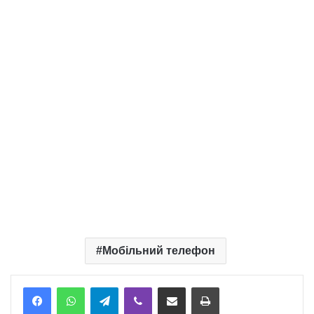
Мобільний телефон
Telegram
Viber
Надіслати електронною поштою
Надрукувати