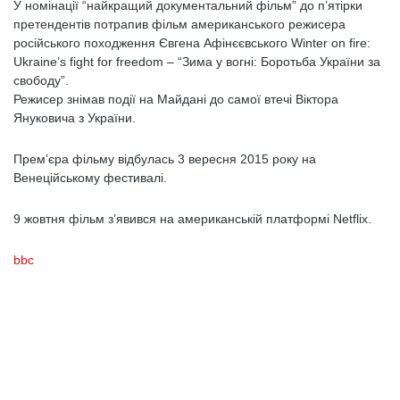
У номінації “найкращий документальний фільм” до п’ятірки
претендентів потрапив фільм американського режисера
російського походження Євгена Афінєєвського Winter on fire:
Ukraine’s fight for freedom – “Зима у вогні: Боротьба України за
свободу”.
Режисер знімав події на Майдані до самої втечі Віктора
Януковича з України.
Прем’єра фільму відбулась 3 вересня 2015 року на
Венеційському фестивалі.
9 жовтня фільм з’явився на американській платформі Netflix.
bbc