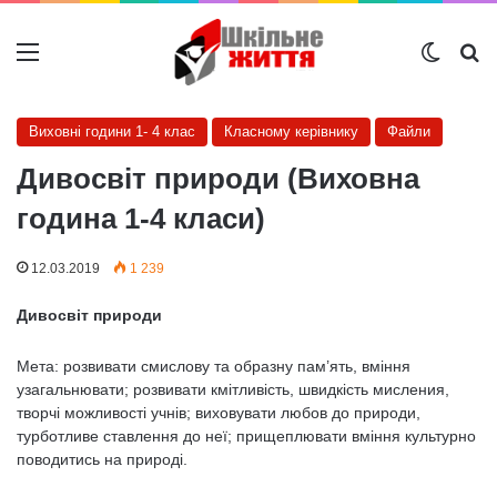
Меню
Switch
Ш
Виховні години 1- 4 клас
Класному керівнику
Файли
Дивосвiт природи (Виховна
година 1-4 класи)
12.03.2019
1 239
Дивосвiт природи
Мета: розвивати смислову та образну пам’ять, вмiння
узагальнювати; розвивати кмiтливiсть, швидкiсть мисления,
творчi можливостi учнiв; виховувати любов до природи,
турботливе ставлення до неї; прищеплювати вмiння культурно
поводитись на природi.