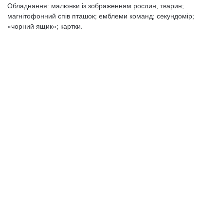
Обладнання: малюнки iз зображенням рослин, тварин;
магнiтофонний спiв пташок; емблеми команд; секундомiр;
«чорний ящик»; картки.