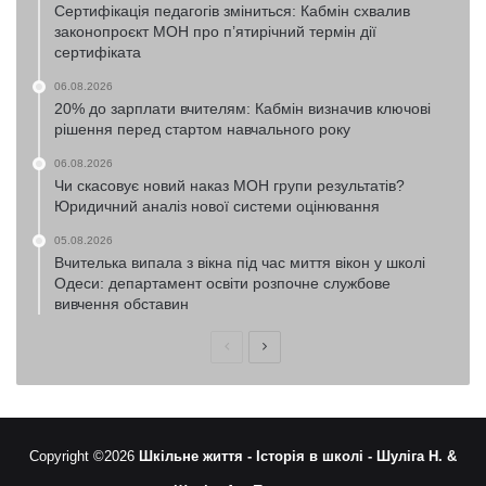
Сертифікація педагогів зміниться: Кабмін схвалив
законопроєкт МОН про п’ятирічний термін дії
сертифіката
06.08.2026
20% до зарплати вчителям: Кабмін визначив ключові
рішення перед стартом навчального року
06.08.2026
Чи скасовує новий наказ МОН групи результатів?
Юридичний аналіз нової системи оцінювання
05.08.2026
Вчителька випала з вікна під час миття вікон у школі
Одеси: департамент освіти розпочне службове
вивчення обставин
Попередня
Наступна
сторінка
сторінка
Copyright ©2026
Шкільне життя -
Історія в школі -
Шуліга Н. &