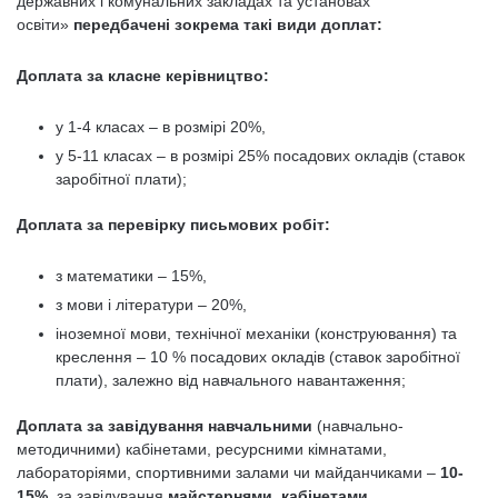
державних і комунальних закладах та установах
освіти»
передбачені зокрема такі види доплат:
Доплата за класне керівництво:
у 1-4 класах – в розмірі 20%,
у 5-11 класах – в розмірі 25% посадових окладів (ставок
заробітної плати);
Доплата за перевірку письмових робіт:
з математики – 15%,
з мови і літератури – 20%,
іноземної мови, технічної механіки (конструювання) та
креслення – 10 % посадових окладів (ставок заробітної
плати), залежно від навчального навантаження;
Доплата за завідування навчальними
(навчально-
методичними) кабінетами, ресурсними кімнатами,
лабораторіями, спортивними залами чи майданчиками –
10-
15%
, за завідування
майстернями, кабінетами