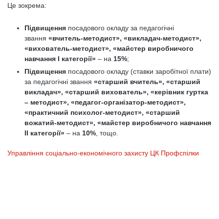
Це зокрема:
Підвищення
посадового окладу за педагогічні
звання
«вчитель-методист», «викладач-методист»,
«вихователь-методист», «майстер виробничого
навчання I категорії»
– на
15%
;
Підвищення
посадового окладу (ставки заробітної плати)
за педагогічні звання
«старший вчитель», «старший
викладач», «старший вихователь», «керівник гуртка
– методист», «педагог-організатор-методист»,
«практичний психолог-методист», «старший
вожатий-методист», «майстер виробничого навчання
II категорії»
– на
10%
, тощо.
Управління соціально-економічного захисту ЦК Профспілки