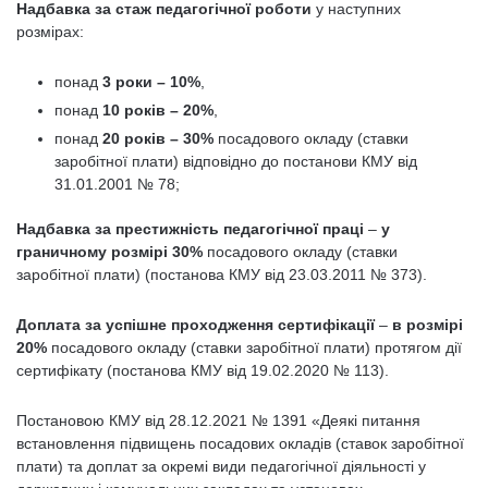
Надбавка за стаж педагогічної роботи
у наступних
розмірах:
понад
3 роки – 10%
,
понад
10 років – 20%
,
понад
20 років – 30%
посадового окладу (ставки
заробітної плати) відповідно до постанови КМУ від
31.01.2001 № 78;
Надбавка за престижність педагогічної праці
–
у
граничному розмірі 30%
посадового окладу (ставки
заробітної плати) (постанова КМУ від 23.03.2011 № 373).
Доплата за успішне проходження сертифікації
–
в розмірі
20%
посадового окладу (ставки заробітної плати) протягом дії
сертифікату (постанова КМУ від 19.02.2020 № 113).
Постановою КМУ від 28.12.2021 № 1391 «Деякі питання
встановлення підвищень посадових окладів (ставок заробітної
плати) та доплат за окремі види педагогічної діяльності у