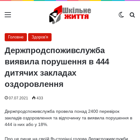
Меню
Switch
Ш
Головне
Здоров'я
Держпродспоживслужба
виявила порушення в 444
дитячих закладах
оздоровлення
07.07.2021
433
Держпродспоживслужба провела понад 2400 перевірок
закладів оздоровлення та відпочинку та виявила порушення в
444 із них або у 18%.
Про це пише на своїй fb-сторінці голова Держспоживслужби