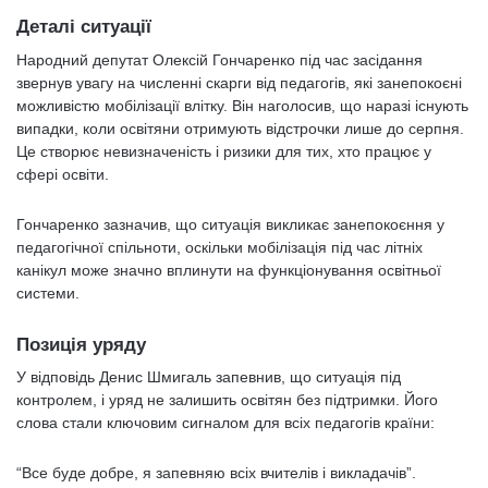
Деталі ситуації
Народний депутат Олексій Гончаренко під час засідання
звернув увагу на численні скарги від педагогів, які занепокоєні
можливістю мобілізації влітку. Він наголосив, що наразі існують
випадки, коли освітяни отримують відстрочки лише до серпня.
Це створює невизначеність і ризики для тих, хто працює у
сфері освіти.
Гончаренко зазначив, що ситуація викликає занепокоєння у
педагогічної спільноти, оскільки мобілізація під час літніх
канікул може значно вплинути на функціонування освітньої
системи.
Позиція уряду
У відповідь Денис Шмигаль запевнив, що ситуація під
контролем, і уряд не залишить освітян без підтримки. Його
слова стали ключовим сигналом для всіх педагогів країни:
“Все буде добре, я запевняю всіх вчителів і викладачів”.