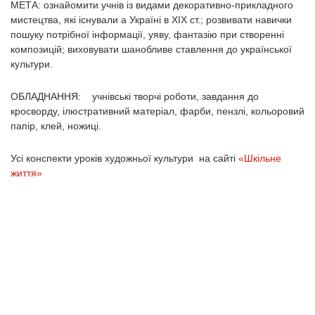
МЕТА: ознайомити учнів із видами декоративно-прикладного
мистец­тва, які існували а Україні в XIX ст.; розвивати навички
пошуку потрібної інформації, уяву, фантазію при створенні
композицій; виховувати шанобливе ставлення до української
культури.
ОБЛАДНАННЯ:
учнівські творчі роботи, завдання до
кросворду, ілюстративний матеріал, фарби, пензлі, кольоровий
папір, клей, ножиці.
Усі конспекти уроків художньої культури на сайті
«Шкільне
життя»