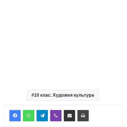
10 клас. Художня культура
Telegram
Viber
Надіслати електронною поштою
Надрукувати