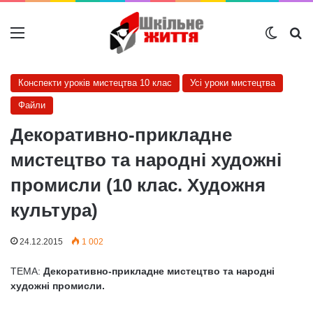
Меню
Switch
Ш
Конспекти уроків мистецтва 10 клас
Усі уроки мистецтва
Файли
Декоративно-прикладне
мистецтво та народні художні
промисли (10 клас. Художня
культура)
24.12.2015
1 002
ТЕМА:
Декоративно-прикладне мистецтво та народні
художні промисли.