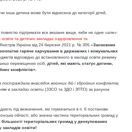
чи інша дитина може бути віднесена до категорії дітей,
і повністю підтримати все вказане вище, якби не одне «але»:
х освіти та дитячих закладах оздоровлення та
ністрів України від 24 березня 2021 р. № 305 «
Засновник
зоплатне гаряче харчування в державних і комунальних
юджетів відповідно до встановленого в закладі освіти режиму
рішньо переміщених осіб,
дітей, які мають статус дитини,
йних конфліктів».
а постраждала внаслідок воєнних дій і збройних конфліктів,
ям в закладах освіти
(ЗЗСО та ЗДО і ЗПТО) за рахунок
падають під визначення, які тлумачиться в п. 6 постанови
онська області, або значна частина територіальних громад у
 більшості територіальних громад у деокупованих
у закладів освіти!