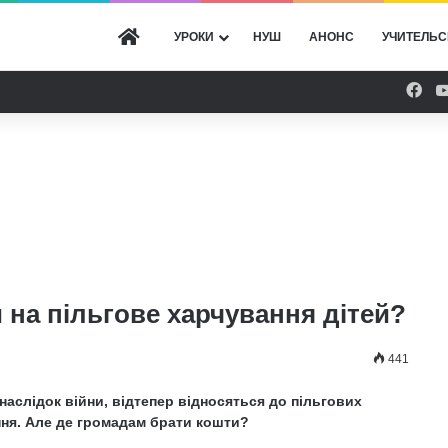
ГОЛОВНА
УРОКИ
НУШ
АНОНС
УЧИТЕЛЬС
Fac
 на пільгове харчування дітей?
441
внаслідок війни, відтепер відносяться до пільгових
ння. Але де громадам брати кошти?