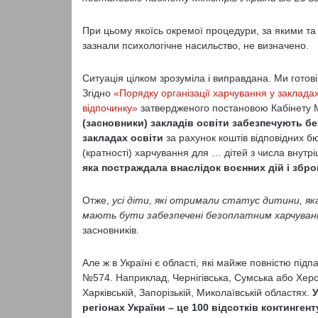
При цьому якоїсь окремої процедури, за якими та 
зазнали психологічне насильство, не визначено.
Ситуація цілком зрозуміла і виправдана. Ми готов
Згідно
«Порядку організації харчування у заклада
відпочинку»
затвердженого постановою Кабінету Мі
(засновники) закладів освіти
забезпечують бе
закладах освіти
за рахунок коштів відповідних б
(кратності) харчування для … дітей з числа внут
яка постраждала внаслідок воєнних дій і збро
Отже,
усі діти, які отримали статус дитини, як
мають бути забезпечені безоплатним харчуванн
засновників.
Але ж в Україні є області, які майже повністю під
№574. Наприклад, Чернігівська, Сумська або Херс
Харківській, Запорізькій, Миколаївській областях.
У
регіонах України – це 100 відсотків контингент