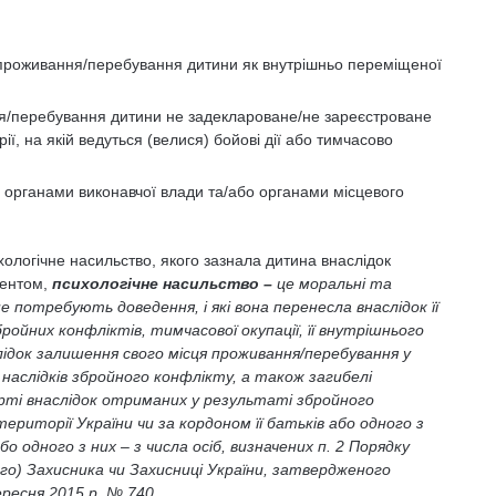
проживання/перебування дитини як внутрішньо переміщеної
я/перебування дитини не задеклароване/не зареєстроване
ї, на якій ведуться (велися) бойові дії або тимчасово
 органами виконавчої влади та/або органами місцевого
ологічне насильство, якого зазнала дитина внаслідок
ментом,
психологічне насильство –
це моральні та
 потребують доведення, і які вона перенесла внаслідок її
ройних конфліктів, тимчасової окупації, її внутрішнього
лідок залишення свого місця проживання/перебування у
аслідків збройного конфлікту, а також загибелі
ерті внаслідок отриманих у результаті збройного
ериторії України чи за кордоном її батьків або одного з
або одного з них – з числа осіб, визначених п. 2 Порядку
го) Захисника чи Захисниці України, затвердженого
ересня 2015 р. № 740.