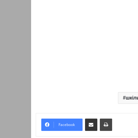
шкіл
Надіслати електронною поштою
Надрукувати
Facebook