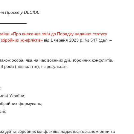
ння Проєкту DECIDE
країни «Про внесення змін до Порядку надання статусу
 збройних конфліктів»
від 1 червня 2023 р. № 547 (далі –
акож особа, яка на час воєнних дій, збройних конфліктів,
 років (повноліття), і в результаті:
;
ежі України;
и збройних формувань;
ні;
х дій та збройних конфліктів» надається органом опіки та