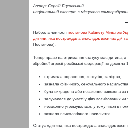
Автор: Cергій Яцковський,
національний експерт з місцевого самоврядува
Набрала чинності
постанова Кабінету Міністрів У
дитини, яка постраждала внаслідок воєнних дій та
Постанова).
Тепер право на отримання статусу має дитина, а т
збройної агресії російської федерації не досягла 18
отримала поранення, контузію, каліцтво;
зазнала фізичного, сексуального насильства
була викрадена або незаконно вивезена за м
залучалася до участі у діях воєнізованих ч
незаконно утримувалася, у тому числі в поло
зазнала психологічного насильства.
Статус «дитина, яка постраждала внаслідок воєнни