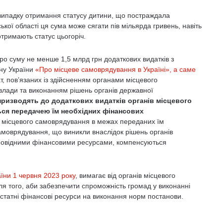
випадку отримання статусу дитини, що постраждала
ької області ця сума може сягати пів мільярда гривень, навіть
отримають статус цьогоріч.
ро суму не менше 1,5 млрд грн додаткових видатків з
ону України
«Про місцеве самоврядування в Україні», а саме
т, пов’язаних із здійсненням органами місцевого
влади та виконанням рішень органів державної
 призводять до додаткових видатків органів місцевого
ся передачею їм необхідних фінансових
 місцевого самоврядування в межах переданих їм
самоврядування, що виникли внаслідок рішень органів
дповідними фінансовими ресурсами, компенсуються
їни 1 червня 2023 року
, вимагає від органів місцевого
я того, аби забезпечити спроможність громад у виконанні
остатні фінансові ресурси на виконання норм постанови.