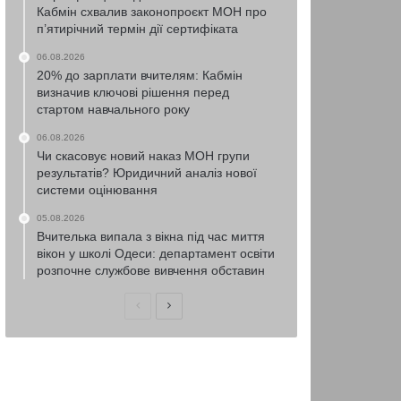
Кабмін схвалив законопроєкт МОН про
п’ятирічний термін дії сертифіката
06.08.2026
20% до зарплати вчителям: Кабмін
визначив ключові рішення перед
стартом навчального року
06.08.2026
Чи скасовує новий наказ МОН групи
результатів? Юридичний аналіз нової
системи оцінювання
05.08.2026
Вчителька випала з вікна під час миття
вікон у школі Одеси: департамент освіти
розпочне службове вивчення обставин
Попередня
Наступна
сторінка
сторінка