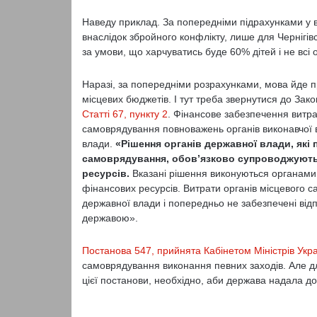
Наведу приклад. За попередніми підрахунками у 
внаслідок збройного конфлікту, лише для Чернігівс
за умови, що харчуватись буде 60% дітей і не всі 
Наразі, за попередніми розрахунками, мова йде п
місцевих бюджетів. І тут треба звернутися до Зак
Статті 67, пункту 2
. Фінансове забезпечення витра
самоврядування повноважень органів виконавчої 
влади.
«Рішення органів державної влади, які
самоврядування, обов’язково супроводжують
ресурсів.
Вказані рішення виконуються органами
фінансових ресурсів. Витрати органів місцевого 
державної влади і попередньо не забезпечені ві
державою».
Постанова 547, прийнята Кабінетом Міністрів Укра
самоврядування виконання певних заходів. Але дл
цієї постанови, необхідно, аби держава надала д