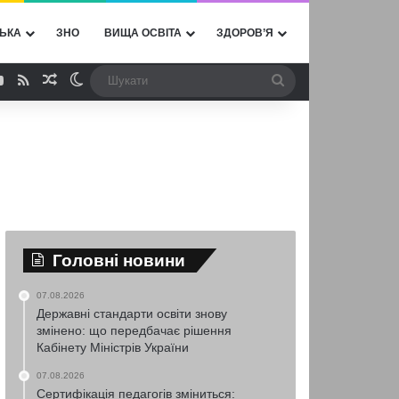
ЬКА
ЗНО
ВИЩА ОСВІТА
ЗДОРОВ’Я
ebook
YouTube
RSS
Випадкова стаття
Switch skin
Шукати
Головні новини
07.08.2026
Державні стандарти освіти знову
змінено: що передбачає рішення
Кабінету Міністрів України
07.08.2026
Сертифікація педагогів зміниться: