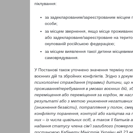
піклування:
за задекларованим/зареєстрованим місцем 
особи;
за місцем звернення, якщо місце проживанн
або задеклароване/зареєстроване на територі
окупованій російською федерацією;
за місцем виявлення такої дитини місцевими
самоврядування.
У Постанові також уточнено значення терміну псих
воєнних дій та збройних конфліктів. Згідно з доку
психологічні страждання (травми) дитини, що не
проживання/перебування в умовах воєнних дій, зб
переміщення або переміщення за кордон, як нас
результаті або з метою уникнення негативних н
(зникнення безвісти), потрапляння у полон, см
конфлікту поранення, контузії або каліцтва на т
них – із числа цивільних осіб, а також її батьків 
надання статусу члена сім’ї загиблого (померло
постановою Кабінету Міністрів України від 23 в