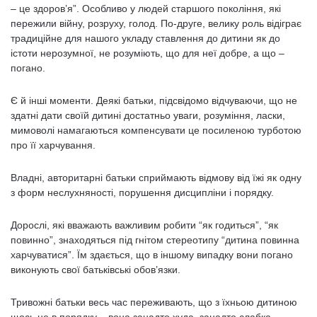
– це здоров’я”. Особливо у людей старшого покоління, які
пережили війну, розруху, голод. По-друге, велику роль відіграє
традиційне для нашого укладу ставлення до дитини як до
істоти нерозумної, не розуміють, що для неї добре, а що –
погано.
Є й інші моменти. Деякі батьки, підсвідомо відчуваючи, що не
здатні дати своїй дитині достатньо уваги, розуміння, ласки,
мимоволі намагаються компенсувати це посиленою турботою
про її харчування.
Владні, авторитарні батьки сприймають відмову від їжі як одну
з форм неслухняності, порушення дисципліни і порядку.
Дорослі, які вважають важливим робити “як годиться”, “як
повинно”, знаходяться під гнітом стереотипу “дитина повинна
харчуватися”. Їм здається, що в іншому випадку вони погано
виконують свої батьківські обов’язки.
Тривожні батьки весь час переживають, що з їхньою дитиною
щось не в порядку – вона занадто худа, занадто слабка,