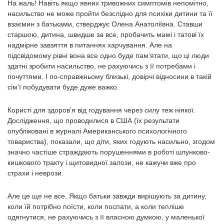
На жаль! Навіть якщо явних тривожних симптомів непомітно,
насильство не може пройти безслідно для психіки дитини та її
взаємин з батьками, стверджує Олена Анатоліївна. Ставши
старшою, дитина, швидше за все, пробачить мамі і татові їх
надмірне завзяття в питаннях харчування. Але на
підсвідомому рівні вона все одно буде пам’ятати, що ці люди
здатні зробити насильство, не рахуючись з її потребами і
почуттями. І по-справжньому близькі, довірчі відносини в такій
сім’ї побудувати буде дуже важко.
Користі для здоров’я від годування через силу теж ніякої.
Дослідження, що проводилися в США (їх результати
опубліковані в журналі Американського психологічного
товариства), показали, що діти, яких годують насильно, згодом
значно частіше страждають порушеннями в роботі шлунково-
кишкового тракту і щитовидної залози, не кажучи вже про
страхи і неврози.
Але це ще не все. Якщо батьки завжди вирішують за дитину,
коли їй потрібно поїсти, коли поспати, а коли тепліше
одягнутися, не рахуючись з її власною думкою, у маленької