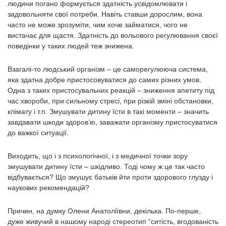
людини погано формується здатність усвідомлювати і
задовольняти свої потреби. Навіть ставши дорослим, вона
часто не може зрозуміти, чим хоче займатися, чого не
вистачає для щастя. Здатність до вольового регулювання своєї
поведінки у таких людей теж знижена.
Взагалі-то людський організм – це саморегулююча система,
яка здатна добре пристосовуватися до самих різних умов.
Одна з таких пристосувальних реакцій – зниження апетиту під
час хвороби, при сильному стресі, при різкій зміні обстановки,
клімату і т.п. Змушувати дитину їсти в такі моменти – значить
завдавати шкоди здоров’ю, заважати організму пристосуватися
до важкої ситуації.
Виходить, що і з психологічної, і з медичної точки зору
змушувати дитину їсти – шкідливо. Тоді чому ж це так часто
відбувається? Що змушує батьків йти проти здорового глузду і
наукових рекомендацій?
Причин, на думку Олени Анатоліївни, декілька. По-перше,
дуже живучий в нашому народі стереотип “ситість, вгодованість