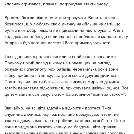
хлопчик огризався, плакав і погрожував втекти знову.
Вражені батьки нічого не могли зрозуміти. Вони клялися і
божилися, що люблять свою дитину найбільше на світі, що
були з ним добрі, ніколи не піднімали на нього руки … Але в
ході докладної бесіди спливла одна проблема: з малолітства у
Андрійка був поганий апетит, і його примушували їсти .
Так відносини в родині виявилися серйозно зіпсованими.
Причому гіркий досвід нічому не навчив цих на вигляд
розумних і благополучних батьків. Через кілька років вони
знову прийшли на консультацію зі своєю другою дитиною.
Протестуючи проти батьківського тиску, семирічна дівчинка
зовсім перестала підкорятися, приховувала шкільні оцінки. Все
це теж виявилося результатом багаторічної “війни за столом”.
Звичайно, не всі діти здатні на відкритий протест. Тиха
слухняна дівчинка, яку теж постійно примушували їсти, не
тікала з дому сама, але це робили всі персонажі її ігор. Потім
вона придумана казкову країну, де бездомні діти-іграшки
знаходили новий будинок і жили в ньому зовсім без дорослих.