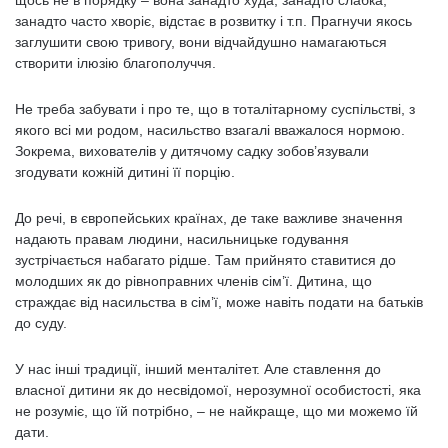
занадто часто хворіє, відстає в розвитку і т.п. Прагнучи якось
заглушити свою тривогу, вони відчайдушно намагаються
створити ілюзію благополуччя.
Не треба забувати і про те, що в тоталітарному суспільстві, з
якого всі ми родом, насильство взагалі вважалося нормою.
Зокрема, вихователів у дитячому садку зобов’язували
згодувати кожній дитині її порцію.
До речі, в європейських країнах, де таке важливе значення
надають правам людини, насильницьке годування
зустрічається набагато рідше. Там прийнято ставитися до
молодших як до рівноправних членів сім’ї. Дитина, що
страждає від насильства в сім’ї, може навіть подати на батьків
до суду.
У нас інші традиції, інший менталітет. Але ставлення до
власної дитини як до несвідомої, нерозумної особистості, яка
не розуміє, що їй потрібно, – не найкраще, що ми можемо їй
дати.