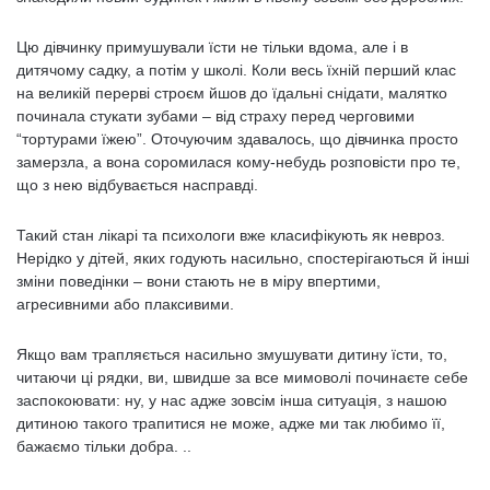
Цю дівчинку примушували їсти не тільки вдома, але і в
дитячому садку, а потім у школі. Коли весь їхній перший клас
на великій перерві строєм йшов до їдальні снідати, малятко
починала стукати зубами – від страху перед черговими
“тортурами їжею”. Оточуючим здавалось, що дівчинка просто
замерзла, а вона соромилася кому-небудь розповісти про те,
що з нею відбувається насправді.
Такий стан лікарі та психологи вже класифікують як невроз.
Нерідко у дітей, яких годують насильно, спостерігаються й інші
зміни поведінки – вони стають не в міру впертими,
агресивними або плаксивими.
Якщо вам трапляється насильно змушувати дитину їсти, то,
читаючи ці рядки, ви, швидше за все мимоволі починаєте себе
заспокоювати: ну, у нас адже зовсім інша ситуація, з нашою
дитиною такого трапитися не може, адже ми так любимо її,
бажаємо тільки добра. ..