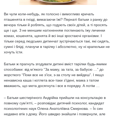
Ви чули коли-небудь, як голосно і вимогливо кричать
пташенята в гнізді, вимагаючи їжі? Пернаті батьки з ранку до
вечора тільки й роблять, що годують своїх дітей, а ті просять
ще і ще. З не меншим натхненням поглинають їжу личинки
комах, кошенята, щенята й всі інші зростаючі організми. І
тільки серед людських дитинчат зустрічаються такі, які сидять,
сумні і бліді, плачучи в тарілку і абсолютно, ну ні крапельки не
хочуть їсти.
Батьки ж прагнуть згодувати дитині вміст тарілки будь-якими
способами: від м’якого “За маму, за тата, за бабусю …” до
жорсткого “Поки все не з’їси, з-за столу не вийдеш”. І якщо
ненависна каша і котлета все-таки з’їдені, мама з татом
вважають, що мета досягнута і все в порядку. А потім …
– Батьки шестирічного Андрійка прийшли на консультацію в
повному сум’ятті, – розповідає дитячий психолог, кандидат
психологічних наук Олена Анатоліївна Смирнова. – Їх син
недавно втік з дому. Його швидко знайшли і повернули, але