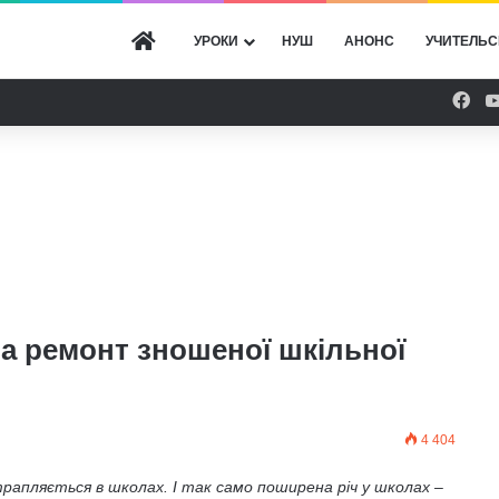
ГОЛОВНА
УРОКИ
НУШ
АНОНС
УЧИТЕЛЬС
Fac
за ремонт зношеної шкільної
4 404
трапляється в школах. І так само поширена річ у школах –