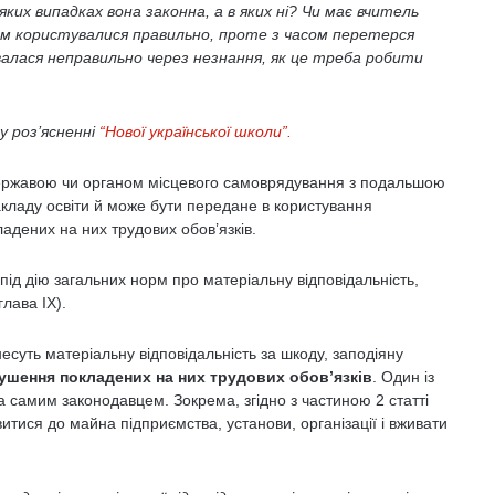
их випадках вона законна, а в яких ні? Чи має вчитель
м користувалися правильно, проте з часом перетерся
алася неправильно через незнання, як це треба робити
у роз’ясненні
“Нової української школи”.
державою чи органом місцевого самоврядування з подальшою
акладу освіти й може бути передане в користування
дених на них трудових обов’язків.
 під дію загальних норм про матеріальну відповідальність,
лава IX).
несуть матеріальну відповідальність за шкоду, заподіяну
ушення покладених на них трудових обов’язків
. Один із
а самим законодавцем. Зокрема, згідно з частиною 2 статті
итися до майна підприємства, установи, організації і вживати