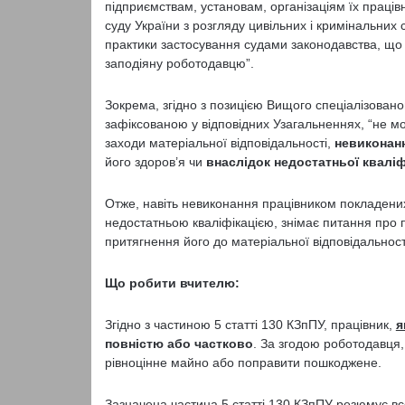
підприємствам, установам, організаціям їх праці
суду України з розгляду цивільних і кримінальних
практики застосування судами законодавства, що р
заподіяну роботодавцю”.
Зокрема, згідно з позицією Вищого спеціалізованог
зафіксованою у відповідних Узагальненнях, “не м
заходи матеріальної відповідальності,
невиконанн
його здоров’я чи
внаслідок недостатньої кваліф
Отже, навіть невиконання працівником покладених
недостатньою кваліфікацією, знімає питання про п
притягнення його до матеріальної відповідальност
Що робити вчителю:
Згідно з частиною 5 статті 130 КЗпПУ, працівник,
я
повністю або частково
. За згодою роботодавця
рівноцінне майно або поправити пошкоджене.
Зазначена частина 5 статті 130 КЗпПУ резюмує все