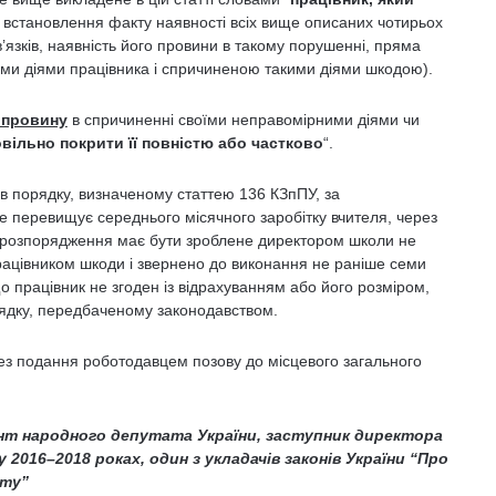
е встановлення факту наявності всіх вище описаних чотирьох
язків, наявність його провини в такому порушенні, пряма
ими діями працівника і спричиненою такими діями шкодою).
 провину
в спричиненні своїми неправомірними діями чи
вільно покрити її повністю або частково
“.
в порядку, визначеному статтею 136 КЗпПУ, за
 перевищує середнього місячного заробітку вчителя, через
ке розпорядження має бути зроблене директором школи не
працівником шкоди і звернено до виконання не раніше семи
що працівник не згоден із відрахуванням або його розміром,
рядку, передбаченому законодавством.
ез подання роботодавцем позову до місцевого загального
ант народного депутата України, заступник директора
016–2018 роках, один з укладачів законів України “Про
іту”