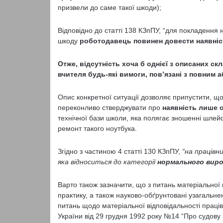
призвели до саме такої шкоди);
Відповідно до статті 138 КЗпПУ, “для покладення н
шкоду
роботодавець
повинен
довести наявніс
Отже,
відсутність хоча б однієї з описаних ск
вчителя будь-які вимоги, пов’язані з повним
Опис конкретної ситуації дозволяє припустити, щ
переконливо стверджувати про
наявність лише
о
технічної бази школи, яка полягає зношенні шлей
ремонт такого ноутбука.
Згідно з частиною 4 статті 130 КЗпПУ,
“на працівни
яка
відноситься
до категорії
нормального виро
Варто також зазначити, що з питань матеріальної 
практику, а також науково-обґрунтовані узагальнен
питань щодо матеріальної відповідальності прац
України від 29 грудня 1992 року №14 “Про судову