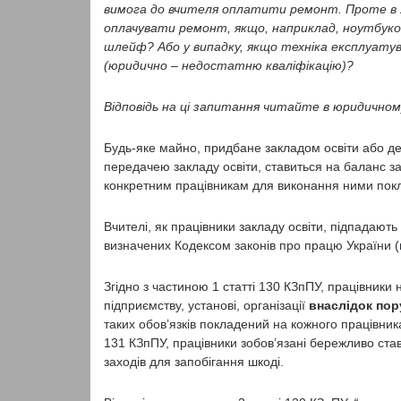
вимога до вчителя оплатити ремонт. Проте в як
оплачувати ремонт, якщо, наприклад, ноутбуко
шлейф? Або у випадку, якщо техніка експлуатув
(юридично – недостатню кваліфікацію)?
Відповідь на ці запитання читайте в юридичном
Будь-яке майно, придбане закладом освіти або 
передачею закладу освіти, ставиться на баланс з
конкретним працівникам для виконання ними покла
Вчителі, як працівники закладу освіти, підпадають
визначених Кодексом законів про працю України (г
Згідно з частиною 1 статті 130 КЗпПУ, працівники 
підприємству, установі, організації
внаслідок
пор
таких обов’язків покладений на кожного працівник
131 КЗпПУ, працівники зобов’язані бережливо став
заходів для запобігання шкоді.