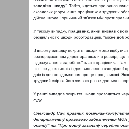
заподіяв шкоду
“. Тобто, йдеться про однозначн
складових (порушення працівником трудових обов’
дійсна шкода і причинний зв’язок між протиправн
У такому випадку,
працівник, який
визнав свою
бездіяльністю шкоди роботодавцеві, “
може добро
В іншому випадку покриття шкоди може відбутися 
розпорядженням директора школи в розмірі, що не
відрахування із заробітної плати працівника. Та
пізніше двох тижнів із дня виявлення заподіяної 
днів із дня повідомлення про це працівникові. Як
трудовий спір за його заявою розглядається в по
У решті випадків покриття шкоди проводиться чер
суду.
Олександр Сич, правник, помічник-консульт
департаменту правового забезпечення МОН у 2
освіту” та “Про повну загальну середню осв