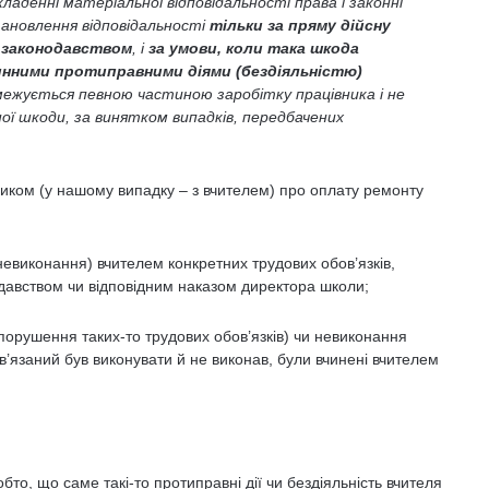
кладенні матеріальної відповідальності права і законні
ановлення відповідальності
тільки за пряму дійсну
 законодавством
, і
за умови, коли така шкода
инними протиправними діями (бездіяльністю)
обмежується певною частиною заробітку працівника і не
ої шкоди, за винятком випадків, передбачених
ником (у нашому випадку – з вчителем) про оплату ремонту
евиконання) вчителем конкретних трудових обов’язків,
давством чи відповідним наказом директора школи;
 (порушення таких-то трудових обов’язків) чи невиконання
бов’язаний був виконувати й не виконав, були вчинені вчителем
то, що саме такі-то протиправні дії чи бездіяльність вчителя