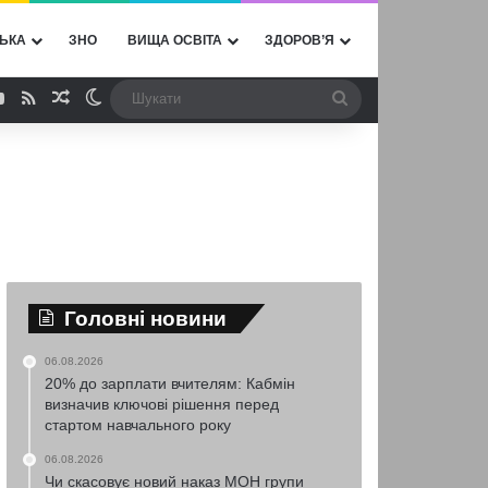
ЬКА
ЗНО
ВИЩА ОСВІТА
ЗДОРОВ’Я
ebook
YouTube
RSS
Випадкова стаття
Switch skin
Шукати
Головні новини
06.08.2026
20% до зарплати вчителям: Кабмін
визначив ключові рішення перед
стартом навчального року
06.08.2026
Чи скасовує новий наказ МОН групи