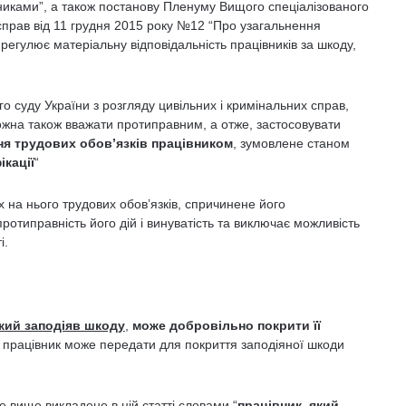
вниками”, а також постанову Пленуму Вищого спеціалізованого
 справ від 11 грудня 2015 року №12 “Про узагальнення
егулює матеріальну відповідальність працівників за шкоду,
о суду України з розгляду цивільних і кримінальних справ,
ожна також вважати протиправним, а отже, застосовувати
я трудових обов’язків працівником
, зумовлене станом
ікації
“
 на нього трудових обов’язків, спричинене його
ротиправність його дій і винуватість та виключає можливість
і.
кий заподіяв шкоду
,
може добровільно покрити її
, працівник може передати для покриття заподіяної шкоди
 вище викладене в цій статті словами “
працівник, який