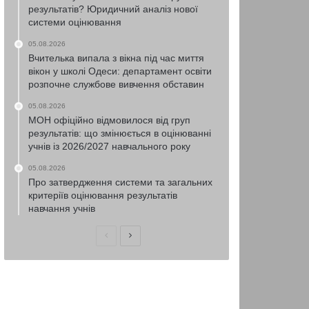
результатів? Юридичний аналіз нової
системи оцінювання
05.08.2026
Вчителька випала з вікна під час миття
вікон у школі Одеси: департамент освіти
розпочне службове вивчення обставин
05.08.2026
МОН офіційно відмовилося від груп
результатів: що змінюється в оцінюванні
учнів із 2026/2027 навчального року
05.08.2026
Про затвердження системи та загальних
критеріїв оцінювання результатів
навчання учнів
Попередня
Наступна
сторінка
сторінка