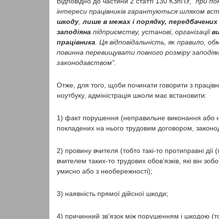
Відповідно до частини 2 статті 130 КЗпПУ,
“при по
інтереси працівників гарантуються шляхом вст
шкоду
,
лише в межах і
порядку, передбачених
заподіяна
підприємству, установі, організації
в
працівника
. Ця відповідальність, як правило, 
повинна перевищувати повного розміру заподіян
законодавством”.
Отже, для того, щоби починати говорити з праців
ноутбуку, адміністрація школи має встановити:
1) факт порушення (неправильне виконання або н
покладених на нього трудовим договором, законо
2) провину вчителя (тобто такі-то протиправні дії
вчителем таких-то трудових обов’язків, які він зо
умисно або з необережності);
3) наявність прямої дійсної шкоди;
4) причинний зв’язок між порушенням і шкодою (тоб