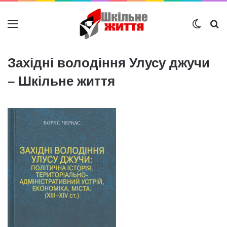
Меню
Switch
Ш
Західні володіння Улусу джучи
– Шкільне життя