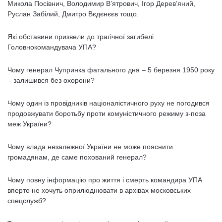
Микола Посівнич, Володимир В’ятрович, Ігор Дерев’яний,
Руслан Забілий, Дмитро Вєдєнєєв тощо.
Які обставини призвели до трагічної загибелі
Головнокомандувача УПА?
Чому генерал Чупринка фатального дня – 5 березня 1950 року
– залишився без охорони?
Чому один із провідників націоналістичного руху не погодився
продовжувати боротьбу проти комуністичного режиму з-поза
меж України?
Чому влада незалежної України не може пояснити
громадянам, де саме похований генерал?
Чому повну інформацію про життя і смерть командира УПА
вперто не хочуть оприлюднювати в архівах московських
спецслужб?