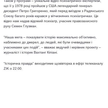
Також у програмі – унікальне відео психіатричної експертизи,
що її у 1978 році пройшов у США легендарний генерал-
дисидент Петро Григоренко, який перед виїздом з Радянського
Союзу багато років карався у вітчизняних психіатричках. Це
відео нам надав відомий психіатр, учасник правозахисного
руху Семен Глузман.
“Наша мета – показувати історію максимально об’єктивно,
наближено до джерел, до людей, які були очевидцями і
учасниками цих подій”, – вважає ведучий і керівник проекту –
журналіст і історик Вахтанг Кіпіані.
“Історична правда” виходитиме щовівторка в ефірі телеканалу
ZIK о 22:00.