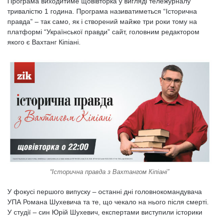
Програма виходитиме щовівторка у вигляді тележурналу
тривалістю 1 година. Програма називатиметься “Історична
правда” – так само, як і створений майже три роки тому на
платформі “Української правди” сайт, головним редактором
якого є Вахтанг Кіпіані.
“Історична правда з Вахтангом Кіпіані”
У фокусі першого випуску – останні дні головнокомандувача
УПА Романа Шухевича та те, що чекало на нього після смерті.
У студії – син Юрій Шухевич, експертами виступили історики