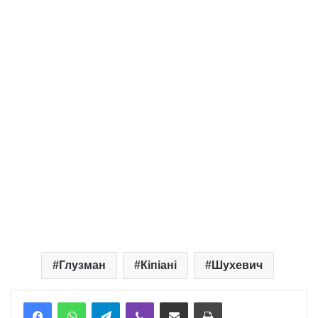
Глузман
Кіпіані
Шухевич
Telegram
Viber
Надіслати електронною поштою
Надрукувати