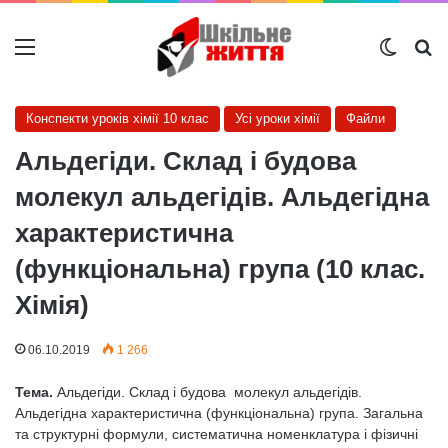
Меню
Switch
Ш
Конспекти уроків хімії 10 клас
Усі уроки хімії
Файли
Альдегіди. Склад і будова
молекул альдегідів. Альдегідна
характеристична
(функціональна) група (10 клас.
Хімія)
06.10.2019
1 266
Тема.
Альдегіди. Склад і будова молекул альдегідів.
Альдегідна характеристична (функціональна) група. Загальна
та структурні формули, систематична номенклатура і фізичні