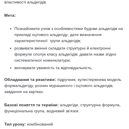
властивості альдегідів.
Мета:
Познайомити учнів з особливостями будови альдегідів на
прикладі оцтового альдегіду; дати визначення
характеристичної групи альдегідів;
розвивати вміння складати структурні й електронні
формули сполук класу альдегідів; давати назви згідно
систематичної номенклатури;
виховувати уважність та відповідальність;
Обладнання та реактиви:
підручник, кулестержнева модель
формальдегіду, розчин мурашиного і оцтового альдегідів,
завдання на картках.
Базові поняття та терміни:
альдегіди, структурна формула,
функціональна група, водневий зв’язок.
Тип уроку:
комбінований