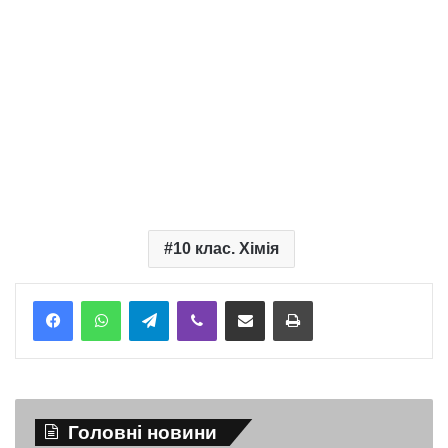
10 клас. Хімія
Telegram
Viber
Надіслати електронною поштою
Надрукувати
Головні новини