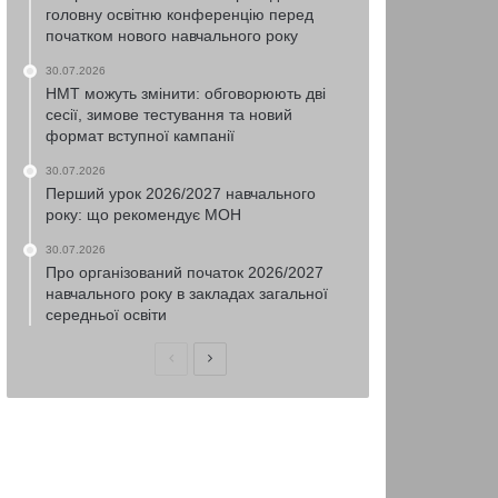
головну освітню конференцію перед
початком нового навчального року
30.07.2026
НМТ можуть змінити: обговорюють дві
сесії, зимове тестування та новий
формат вступної кампанії
30.07.2026
Перший урок 2026/2027 навчального
року: що рекомендує МОН
30.07.2026
Про організований початок 2026/2027
навчального року в закладах загальної
середньої освіти
Попередня
Наступна
сторінка
сторінка