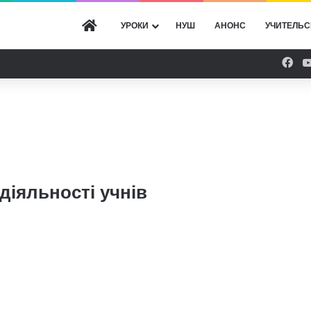
ГОЛОВНА
УРОКИ
НУШ
АНОНС
УЧИТЕЛЬС
Fac
діяльності учнів