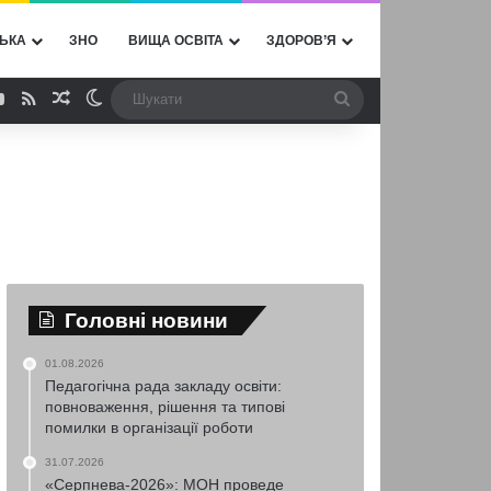
ЬКА
ЗНО
ВИЩА ОСВІТА
ЗДОРОВ’Я
ebook
YouTube
RSS
Випадкова стаття
Switch skin
Шукати
Головні новини
01.08.2026
Педагогічна рада закладу освіти:
повноваження, рішення та типові
помилки в організації роботи
31.07.2026
«Серпнева-2026»: МОН проведе