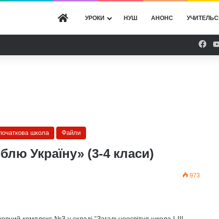
ГОЛОВНА
УРОКИ
НУШ
АНОНС
УЧИТЕЛЬС
Fac
 початкова школа
Файли
блю Україну» (3-4 класи)
973
овний комплекс №3 у складі “Загальноосвітня школа І-ІІІ