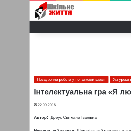
Позаурочна робота у початковій школі
Усі уроки
Інтелектуальна гра «Я лю
22.09.2016
Автор:
Дреус Світлана Іванівна
Навчальний заклад:
Шепетівський навчально-вих