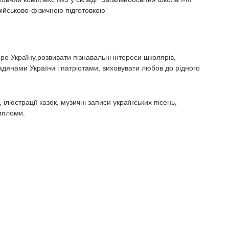
військово-фізичною підготовкою”
о Україну,розвивати пізнавальні інтереси школярів,
адянами України і патріотами, виховувати любов до рідного
 ілюстрації казок, музичні записи українських пісень,
ипломи.