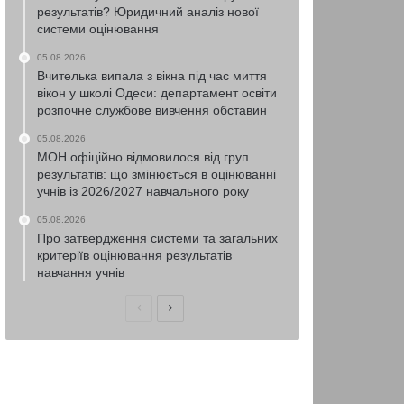
результатів? Юридичний аналіз нової
системи оцінювання
05.08.2026
Вчителька випала з вікна під час миття
вікон у школі Одеси: департамент освіти
розпочне службове вивчення обставин
05.08.2026
МОН офіційно відмовилося від груп
результатів: що змінюється в оцінюванні
учнів із 2026/2027 навчального року
05.08.2026
Про затвердження системи та загальних
критеріїв оцінювання результатів
навчання учнів
Попередня
Наступна
сторінка
сторінка