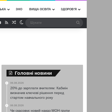
ЬКА
ЗНО
ВИЩА ОСВІТА
ЗДОРОВ’Я
ebook
YouTube
RSS
Випадкова стаття
Switch skin
Шукати
Головні новини
06.08.2026
20% до зарплати вчителям: Кабмін
визначив ключові рішення перед
стартом навчального року
06.08.2026
Чи скасовує новий наказ МОН групи