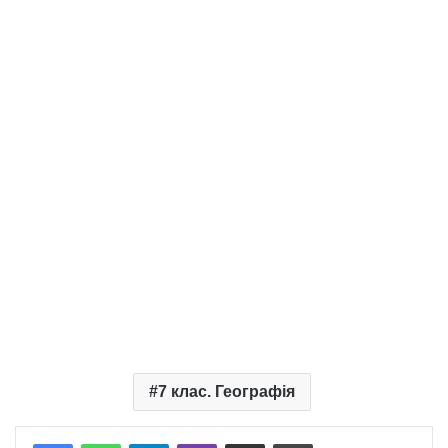
7 клас. Географія
Telegram
Viber
Надіслати електронною поштою
Надрукувати