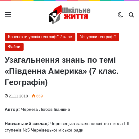
Меню
Switch
Ш
Конспекти уроків географії 7 клас
Усі уроки географії
Файли
Узагальнення знань по темі
«Південна Америка» (7 клас.
Географія)
21.11.2018
669
Автор:
Чернега Любов Іванівна
Навчальний заклад:
Чернівецька загальноосвітня школа І-ІІІ
ступенів №5 Чернівецької міської ради