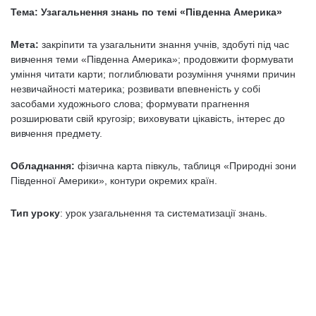
Тема: Узагальнення знань по темі «Південна Америка»
Мета:
закріпити та узагальнити знання учнів, здобуті під час
вивчення теми «Південна Америка»; продовжити формувати
уміння читати карти; поглиблювати розуміння учнями причин
незвичайності материка; розвивати впевненість у собі
засобами художнього слова; формувати прагнення
розширювати свій кругозір; виховувати цікавість, інтерес до
вивчення предмету.
Обладнання:
фізична карта півкуль, таблиця «Природні зони
Південної Америки», контури окремих країн.
Тип уроку
: урок узагальнення та систематизації знань.