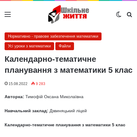
Меню
Switch
Ш
Нормативно - правове забезпечення математики
Усі уроки з математики
Файли
Календарно-тематичне
планування з математики 5 клас
15.08.2022
9 283
Авторка:
Тимофій Оксана Миколаївна
Навчальний заклад:
Дзвиняцький ліцей
Календарно-тематичне планування з математики 5 клас