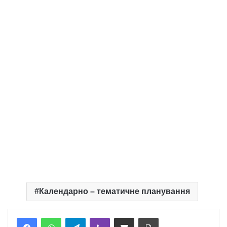
Календарно – тематичне планування
Telegram
Viber
Надіслати електронною поштою
Надрукувати