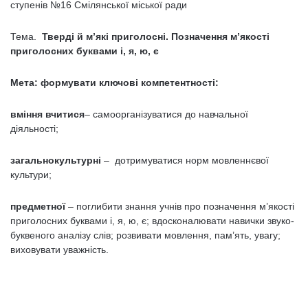
ступенів №16 Смілянської міської ради
Тема.
Тверді й м’які приголосні. Позначення м’якості
приголосних буквами і, я, ю, є
Мета: формувати ключові компетентності:
вміння вчитися
– самоорганізуватися до навчальної
діяльності;
загальнокультурні
– дотримуватися норм мовленнєвої
культури;
предметної
– поглибити знання учнів про позначення м’якості
приголосних буквами і, я, ю, є; вдосконалювати навички звуко-
буквеного аналізу слів; розвивати мовлення, пам’ять, увагу;
виховувати уважність.