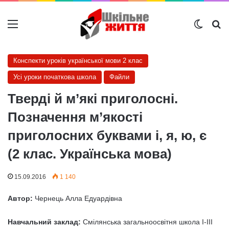
Меню
Switch
Ш
Конспекти уроків української мови 2 клас
Усі уроки початкова школа
Файли
Тверді й м’які приголосні.
Позначення м’якості
приголосних буквами і, я, ю, є
(2 клас. Українська мова)
15.09.2016
1 140
Автор:
Чернець Алла Едуардівна
Навчальний заклад:
Смілянська загальноосвітня школа І-ІІІ