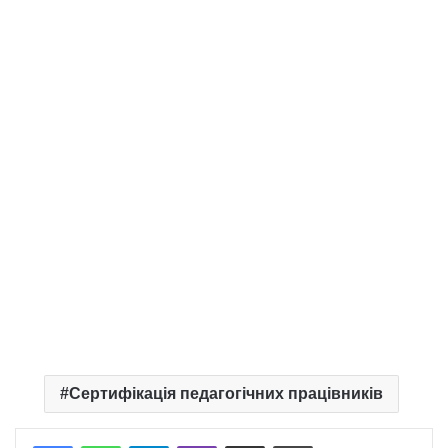
Сертифікація педагогічних працівників
Telegram
Viber
Надіслати електронною поштою
Надрукувати