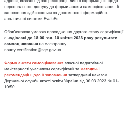
адреси, вказані під час реєстрації, лист з інформацією щодо
персонального доступу до форми анкети самооцінювання. Її
заповнення здійснюється за допомогою інформаційно-
аналітичної системи EvaluEd.
Обов’язковою умовою проходження другого етапу сертифікації
є
надіслані до 18:00 год. 10 квітня 2023 року результати
самооцінювання
на електронну
пошту certification@sqe.gov.ua.
Форма анкети самооцінювання
власної педагогічної
майстерності учасником сертифікації та
методичні
рекомендації щодо її заповнення
затверджені наказом
Державної служби якості освіти України від 06.03.2023 № 01-
10/50.