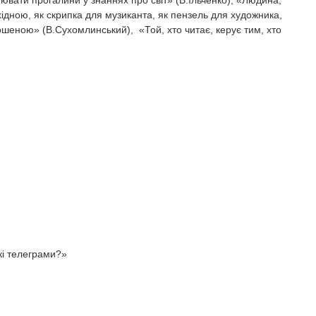
нювати прогалини у знаннях про світ» (В.Ільченко), «Людина,
хідною, як скрипка для музиканта, як пензель для художника,
тошеною» (В.Сухомлинський), «Той, хто читає, керує тим, хто
акі телеграми?»