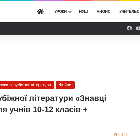
ГОЛОВНА
УРОКИ
НУШ
АНОНС
УЧИТЕЛЬС
Fac
уроки зарубіжної літератури
Файли
убіжної літератури «Знавці
я учнів 10-12 класів +
1 121