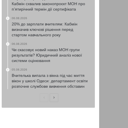
Кабмін схвалив законопроєкт МОН про
п’ятирічний термін дії сертифіката
06.08.2026
20% до зарплати вчителям: Кабмін
визначив ключові рішення перед
стартом навчального року
06.08.2026
Чи скасовує новий наказ МОН групи
результатів? Юридичний аналіз нової
системи оцінювання
05.08.2026
Вчителька випала з вікна під час миття
вікон у школі Одеси: департамент освіти
розпочне службове вивчення обставин
Попередня
Наступна
сторінка
сторінка