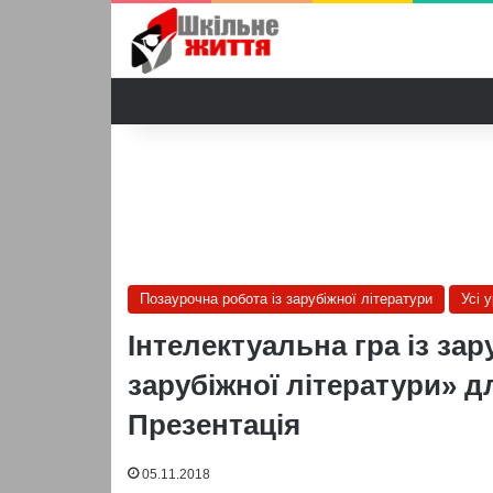
Позаурочна робота із зарубіжної літератури
Усі 
Інтелектуальна гра із зар
зарубіжної літератури» дл
Презентація
05.11.2018