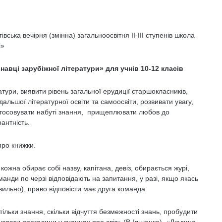
вська вечірня (змінна) загальноосвітня ІІ-ІІІ ступенів школа
і»
Знавці зарубіжної літератури» для учнів 10-12 класів
ратури, виявити рівень загальної ерудиції старшокласників,
альшої літературної освіти та самоосвіти, розвивати увагу,
застосовувати набуті знання, прищеплювати любов до
антність.
про книжки.
 кожна обирає собі назву, капітана, девіз, обирається журі,
анди по черзі відповідають на запитання, у разі, якщо якась
вильно), право відповісти має друга команда.
ільки знання, скільки відчуття безмежності знань, пробудити