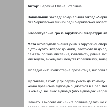
Автор:
Бережна Олена Віталіївна
Навчальний заклад:
Комунальний заклад «Чернігі
№1 Чернігівської міської ради Чернігівської област
Інтелектуальна гра із зарубіжної літератури «
Мета
активізувати знання учнів із зарубіжної літе
підтримувати інтерес до книги, заохочувати до под
пам’ять, логічне мислення, кмітливість, уміння 
мистецтва, виховувати почуття колективізму, толер
Обладнання:
комп’ютерна презентація, вислови 
Організація гри:
у грі беруть участь дві команди,
кожна правильна відповідь оцінюється в 1 бал. Ком
із команд не знає відповіді (або відповідає непра
Плакати з висловами: «Книга повинна давати не ст