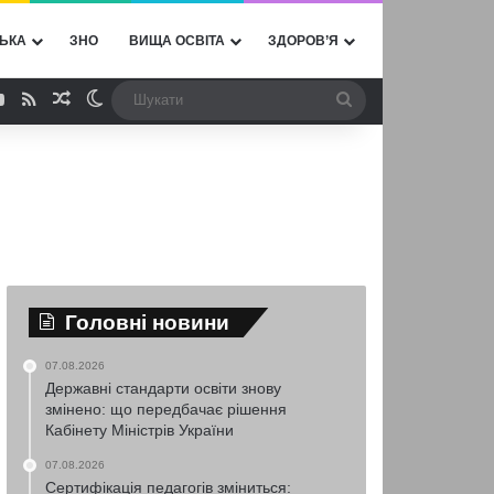
ЬКА
ЗНО
ВИЩА ОСВІТА
ЗДОРОВ’Я
ebook
YouTube
RSS
Випадкова стаття
Switch skin
Шукати
Головні новини
07.08.2026
Державні стандарти освіти знову
змінено: що передбачає рішення
Кабінету Міністрів України
07.08.2026
Сертифікація педагогів зміниться: