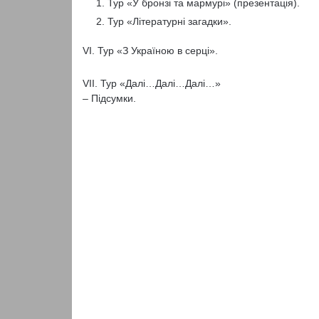
Тур «У бронзі та мармурі» (презентація).
Тур «Літературні загадки».
VI. Тур «З Україною в серці».
VІI. Тур «Далі…Далі…Далі…»
– Підсумки.