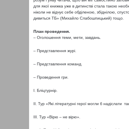
розум і уяву читача, щоб він міг самостійно запов
для якої книжка уже в дитинстві стала такою необ
ніколи не відчує себе обділеною, збіднілою, спус
дивиться ТБ» (Михайло Слабошпицький) тощо.
План проведення.
– Оголошення теми, мети, завдань.
– Представлення журі.
– Представлення команд.
– Проведення гри.
І. Бліцтурнір.
ІІ. Тур «Які літературні герої могли б надіслати т
ІІІ. Тур «Вірю – не вірю».