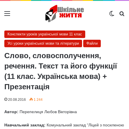
Меню
Switch
Ш
Конспекти уроків української мови 11 клас
Усі уроки української мови та літератури
Файли
Слово, словосполучення,
речення. Текст та його функції
(11 клас. Українська мова) +
Презентація
20.08.2016
1 244
Автор:
Перепелиця Любов Вікторівна
Навчальний заклад:
Комунальний заклад “Ліцей з посиленою