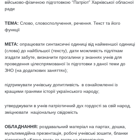
військово-фізичною підготовкою “Патріот” Харківської обласної
ради
ТЕМА:
Слово, словосполучення, речення. Текст та його
функції
МЕТА:
опрацювати синтаксичні одиниці від найменшої одиниці
(слова) до найбільшої (тексту), дати можливість підліткам
згадати забуте, визначити прогалини у знаннях учнів для
проведення цілеспрямованої їх підготовки з даної теми до
ЗНО (на додаткових заняттях);
підтримувати учнівську допитливість в ознайомленні із
кращими гранями історії українського народу;
утверджувати в учнів патріотичний дух гордості за свій народ,
зміцнювати національну свідомість
ОБЛАДНАННЯ:
роздавальний матеріал на партах, дошка,
мультимедійна презентація, робочі учнівські зошити, бланки
відповідей «Клоуз-тест» та тести на відповідність