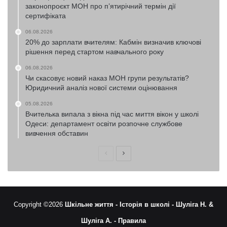
законопроєкт МОН про п’ятирічний термін дії
сертифіката
06.08.2026
20% до зарплати вчителям: Кабмін визначив ключові
рішення перед стартом навчального року
06.08.2026
Чи скасовує новий наказ МОН групи результатів?
Юридичний аналіз нової системи оцінювання
05.08.2026
Вчителька випала з вікна під час миття вікон у школі
Одеси: департамент освіти розпочне службове
вивчення обставин
Попередня
Наступна
сторінка
сторінка
Copyright ©2026
Шкільне життя -
Історія в школі -
Шуліга Н. &
Шуліга А. -
Правила