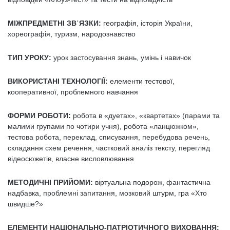
МІЖПРЕДМЕТНІ ЗВ᾿ЯЗКИ:
географія, історія України,
хореографія, туризм, народознавство
ТИП УРОКУ:
урок застосування знань, умінь і навичок
ВИКОРИСТАНІ ТЕХНОЛОГІЇ:
елементи тестової,
кооперативної, проблемного навчання
ФОРМИ РОБОТИ:
робота в «дуетах», «квартетах» (парами та
малими групами по чотири учня), робота «ланцюжком»,
тестова робота, переклад, списування, перебудова речень,
складання схем речення, частковий аналіз тексту, перегляд
відеосюжетів, власне висловлювання
МЕТОДИЧНІ ПРИЙОМИ:
віртуальна подорож, фантастична
надбавка, проблемні запитання, мозковий штурм, гра «Хто
швидше?»
ЕЛЕМЕНТИ НАЦІОНАЛЬНО-ПАТРІОТИЧНОГО ВИХОВАННЯ: