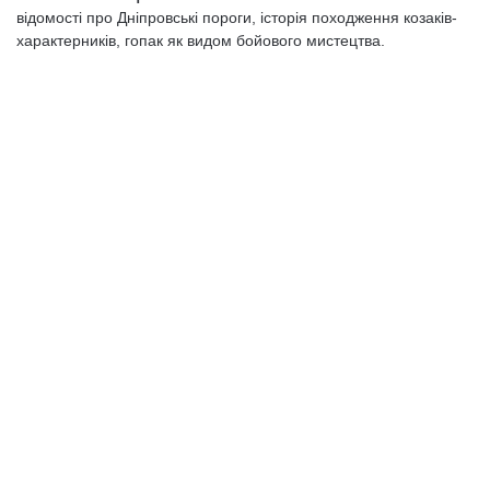
відомості про Дніпровські пороги, історія походження козаків-
характерників, гопак як видом бойового мистецтва.