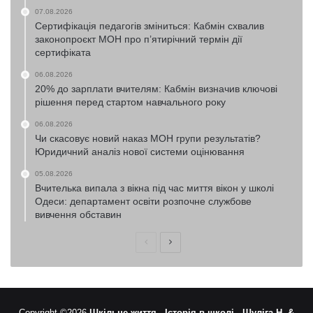
07.08.2026
Сертифікація педагогів зміниться: Кабмін схвалив
законопроєкт МОН про п’ятирічний термін дії
сертифіката
06.08.2026
20% до зарплати вчителям: Кабмін визначив ключові
рішення перед стартом навчального року
06.08.2026
Чи скасовує новий наказ МОН групи результатів?
Юридичний аналіз нової системи оцінювання
05.08.2026
Вчителька випала з вікна під час миття вікон у школі
Одеси: департамент освіти розпочне службове
вивчення обставин
Попередня
Наступна
сторінка
сторінка
Copyright ©2026
Шкільне життя -
Історія в школі -
Шуліга Н. &