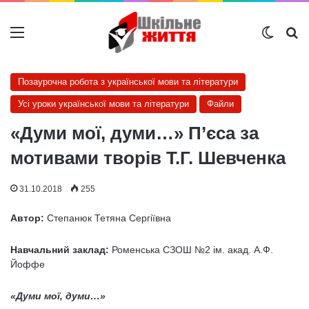
Меню
Switch
Ш
Позаурочна робота з української мови та літератури
Усі уроки української мови та літератури
Файли
«Думи мої, думи…» П’єса за
мотивами творів Т.Г. Шевченка
31.10.2018
255
Автор:
Степанюк Тетяна Сергіївна
Навчальний заклад:
Роменська СЗОШ №2 ім. акад. А.Ф.
Йоффе
«Думи мої, думи…»