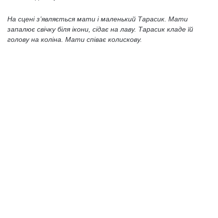
На сцені з’являється мати і маленький Тарасик. Мати
запалює свічку біля ікони, сідає на лаву. Тарасик кладе їй
голову на коліна. Мати співає колискову.