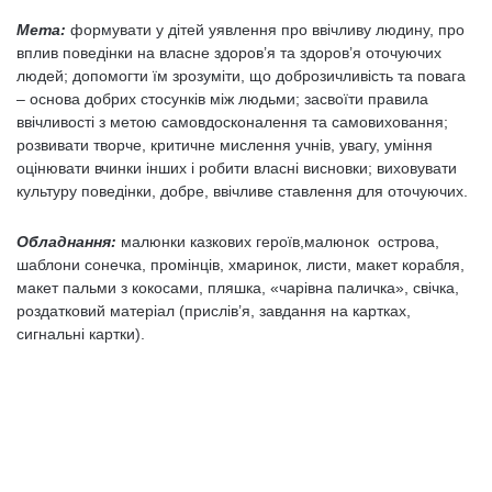
Мета:
формувати у дітей уявлення про ввічливу людину, про
вплив поведінки на власне здоров’я та здоров’я оточуючих
людей; допомогти їм зрозуміти, що доброзичливість та повага
– основа добрих стосунків між людьми; засвоїти правила
ввічливості з метою самовдосконалення та самовиховання;
розвивати творче, критичне мислення учнів, увагу, уміння
оцінювати вчинки інших і робити власні висновки; виховувати
культуру поведінки, добре, ввічливе ставлення для оточуючих.
Обладнання:
малюнки казкових героїв,малюнок острова,
шаблони сонечка, промінців, хмаринок, листи, макет корабля,
макет пальми з кокосами, пляшка, «чарівна паличка», свічка,
роздатковий матеріал (прислів’я, завдання на картках,
сигнальні картки).