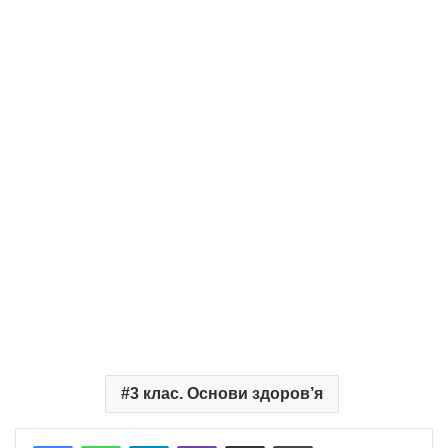
3 клас. Основи здоров’я
Telegram
Viber
Надіслати електронною поштою
Надрукувати