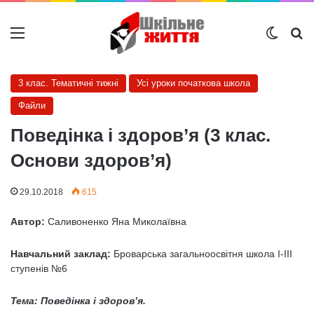
Меню
Switch
Ш
3 клас. Тематичні тижні
Усі уроки початкова школа
Файли
Поведінка і здоров’я (3 клас.
Основи здоров’я)
29.10.2018
615
Автор:
Саливоненко Яна Миколаївна
Навчальний заклад:
Броварська загальноосвітня школа I-III
ступенів №6
Тема: Поведінка і здоров’я.