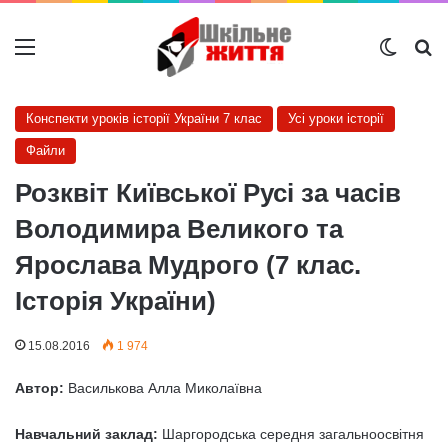
Меню
Switch
Ш
Конспекти уроків історії України 7 клас
Усі уроки історії
Файли
Розквіт Київської Русі за часів
Володимира Великого та
Ярослава Мудрого (7 клас.
Історія України)
15.08.2016
1 974
Автор:
Василькова Алла Миколаївна
Навчальний заклад:
Шаргородська середня загальноосвітня