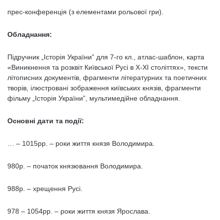
прес-конференція (з елементами рольової гри).
Обладнання:
Підручник „Історія України” для 7-го кл., атлас-шаблон, карта
«Виникнення та розквіт Київської Русі в Х-ХІ століттях», тексти
літописних документів, фрагменти літературних та поетичних
творів, ілюстровані зображення київських князів, фрагменти
фільму „Історія України”, мультимедійне обладнання.
Основні дати та події:
… – 1015рр. – роки життя князя Володимира.
980р. – початок князювання Володимира.
988р. – хрещення Русі.
978 – 1054рр. – роки життя князя Ярослава.