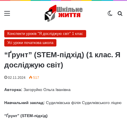
Меню
Switch
Ш
Конспекти уроків "Я досліджую світ" 1 клас
Усі уроки початкова школа
“Ґрунт” (STEM-підхід) (1 клас. Я
досліджую світ)
02.11.2024
517
Авторка:
Загоруйко Ольга Іванівна
Навчальний заклад:
Судилківська філія Судилківського ліцею
“Ґрунт” (STEM-підхід)