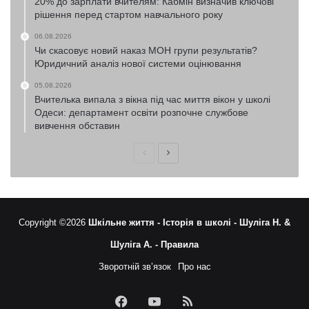
20% до зарплати вчителям: Кабмін визначив ключові
рішення перед стартом навчального року
06.08.2026
Чи скасовує новий наказ МОН групи результатів?
Юридичний аналіз нової системи оцінювання
05.08.2026
Вчителька випала з вікна під час миття вікон у школі
Одеси: департамент освіти розпочне службове
вивчення обставин
Попередня
Наступна
сторінка
сторінка
Copyright ©2026
Шкільне життя -
Історія в школі -
Шуліга Н. &
Шуліга А. -
Правила
Зворотній зв’язок
Про нас
Facebook
YouTube
RSS