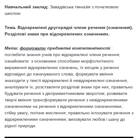
Навчальний заклад:
Завадівська гімназія з початковою
школою
Тема. Відокремлені другорядні члени речення (означення).
Розділові знаки при відокремлених означеннях.
Мета:
формувати
предметні компетентності
:
поглибити знання учнів про відокремлені члени речення,
ознайомити з основними способами морфологічного
вираження відокремлених означень, їх місцем у реченні
відповідно до означуваного слова; формувати вміння
знаходити у тексті відокремлені й невідокремлені означення,
аналізувати їх, розставляти розділові знаки при них, правильно
будувати речення з дієприкметниковим зворотом; розвивати
творчі вміння трансформувати речення з невідокремленими
означеннями на речення з відокремленими означеннями,
стійку увагу, логічне мислення; правильно інтонувати речення з
відокремленими означеннями; виховувати любов і шану до
рідної природи.