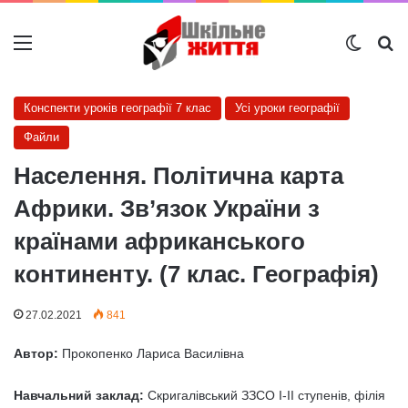
Меню
Switch
Ш
Конспекти уроків географії 7 клас
Усі уроки географії
Файли
Населення. Політична карта
Африки. Зв’язок України з
країнами африканського
континенту. (7 клас. Географія)
27.02.2021
841
Автор:
Прокопенко Лариса Василівна
Навчальний заклад:
Скригалівський ЗЗСО І-ІІ ступенів, філія