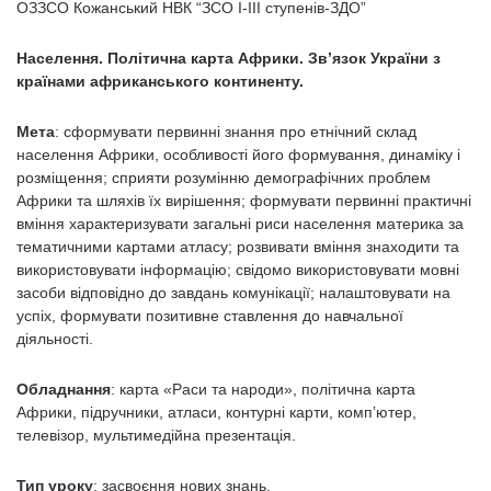
ОЗЗСО Кожанський НВК “ЗСО І-ІІІ ступенів-ЗДО”
Населення. Політична карта Африки. Зв’язок України з
країнами африканського континенту.
Мета
: сформувати первинні знання про етнічний склад
населення Африки, особливості його формування, динаміку і
розміщення; сприяти розумінню демографічних проблем
Африки та шляхів їх вирішення; формувати первинні практичні
вміння характеризувати загальні риси населення материка за
тематичними картами атласу; розвивати вміння знаходити та
використовувати інформацію; свідомо використовувати мовні
засоби відповідно до завдань комунікації; налаштовувати на
успіх, формувати позитивне ставлення до навчальної
діяльності.
Обладнання
: карта «Раси та народи», політична карта
Африки, підручники, атласи, контурні карти, комп’ютер,
телевізор, мультимедійна презентація.
Тип уроку
: засвоєння нових знань.