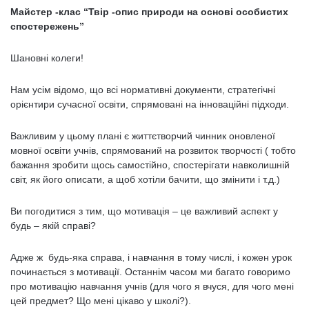
Майстер -клас “Твір -опис природи на основі особистих
спостережень”
Шановні колеги!
Нам усім відомо, що всі нормативні документи, стратегічні
орієнтири сучасної освіти, спрямовані на інноваційні підходи.
Важливим у цьому плані є життєтворчий чинник оновленої
мовної освіти учнів, спрямований на розвиток творчості ( тобто
бажання зробити щось самостійно, спостерігати навколишній
світ, як його описати, а щоб хотіли бачити, що змінити і т.д.)
Ви погодитися з тим, що мотивація – це важливий аспект у
будь – якій справі?
Адже ж будь-яка справа, і навчання в тому числі, і кожен урок
починається з мотивації. Останнім часом ми багато говоримо
про мотивацію навчання учнів (для чого я вчуся, для чого мені
цей предмет? Що мені цікаво у школі?).