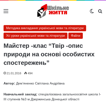
Меню
Switch
Ш
Методика викладання української мови та літератури
Усі уроки української мови та літератури
Файли
Майстер -клас “Твір -опис
природи на основі особистих
спостережень”
21.01.2016
494
Автор:
Дем’яненко Світлана Андріївна
Навчальний заклад:
спеціалізована загальноосвітня школа I-
III ступенів №3 м.Дзержинська Донецької області