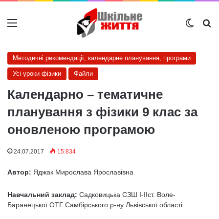
Меню
Switch
Ш
Методичні рекомендації, календарне планування, програми
Усі уроки фізики
Файли
Календарно – тематичне
планування з фізики 9 клас за
оновленою програмою
24.07.2017
15 834
Автор:
Яджак Мирослава Ярославівна
Навчальний заклад:
Садковицька СЗШ І-ІІст. Воле-
Баранецької ОТГ Самбірського р-ну Львівської області