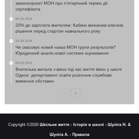
законопроєкт МОН про п’ятирічний термін дії
сертифіката
06.08.2026
20% до зарплати вчителям: Кабмін визначив ключові
рішення перед стартом навчального року
06.08.2026
Чи скасовує новий наказ МОН групи результатів?
Юридичний аналіз нової системи оцінювання
05.08.2026
Вчителька випала з вікна під час миття вікон у школі
Одеси: департамент освіти розпочне службове
вивчення обставин
Попередня
Наступна
сторінка
сторінка
Copyright ©2026
Шкільне життя -
Історія в школі -
Шуліга Н. &
Шуліга А. -
Правила