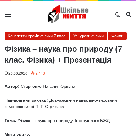
Меню
Switch
Ш
Конспекти уроків фізики 7 клас
Усі уроки фізики
Файли
Фізика – наука про природу (7
клас. Фізика) + Презентація
26.06.2016
2 443
Автор:
Старченко Наталія Юріївна
Навчальний заклад:
Довжанський навчально-виховний
комплекс імені П. Г. Стрижака
Тема:
Фізика – наука про природу. Інструктаж з БЖД
Мета уроку: