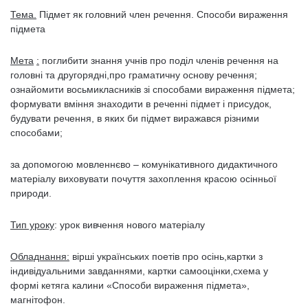
Тема.
Підмет як головний член речення. Способи вираження
підмета
Мета
:
поглибити знання учнів про поділ членів речення на
головні та другорядні,про граматичну основу речення;
ознайомити восьмикласників зі способами вираження підмета;
формувати вміння знаходити в реченні підмет і присудок,
будувати речення, в яких би підмет виражався різними
способами;
за допомогою мовленнєво – комунікативного дидактичного
матеріалу виховувати почуття захоплення красою осінньої
природи.
Тип уроку
: урок вивчення нового матеріалу
Обладнання:
вірші українських поетів про осінь,картки з
індивідуальними завданнями, картки самооцінки,схема у
формі кетяга калини «Способи вираження підмета»,
магнітофон.