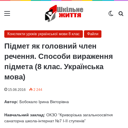
Меню
Switch
Ш
Конспекти уроків української мови 8 клас
Файли
Підмет як головний член
речення. Способи вираження
підмета (8 клас. Українська
мова)
15.06.2016
2 244
Автор:
Бобокало Ірина Вікторівна
Навчальний заклад:
ОКЗО “Криворізька загальноосвітня
санаторна школа-інтернат №7 І-ІІ ступенів”