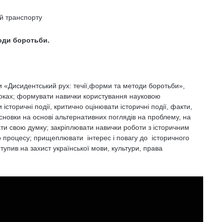
й транспорту
тоди боротьби.
и «Дисидентський рух: течії,форми та методи боротьби»,
роках; формувати навички користування науковою
 історичні події, критично оцінювати історичні події, факти,
исновки на основі альтернативних поглядів на проблему, на
ати свою думку; закріплювати навички роботи з історичним
о процесу; прищеплювати інтерес і повагу до історичного
ступив на захист української мови, культури, права