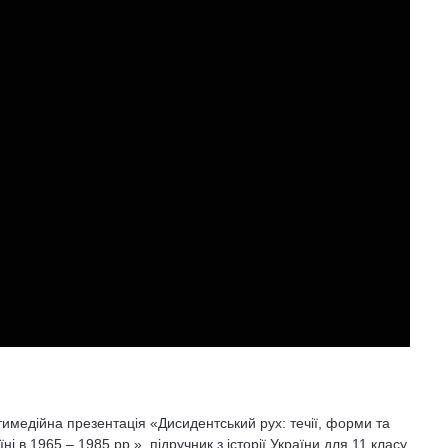
тимедійна презентація «Дисидентський рух: течії, форми та
і в 1965 – 1985 рр.», підручник з історії України для 11 класу