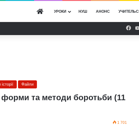
ГОЛОВНА
УРОКИ
НУШ
АНОНС
УЧИТЕЛЬС
Fac
 історії
Файли
, форми та методи боротьби (11
1 701