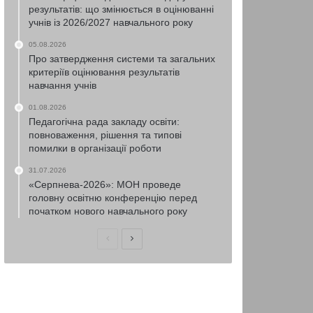
результатів: що змінюється в оцінюванні
учнів із 2026/2027 навчального року
05.08.2026
Про затвердження системи та загальних
критеріїв оцінювання результатів
навчання учнів
01.08.2026
Педагогічна рада закладу освіти:
повноваження, рішення та типові
помилки в організації роботи
31.07.2026
«Серпнева-2026»: МОН проведе
головну освітню конференцію перед
початком нового навчального року
Попередня
Наступна
сторінка
сторінка