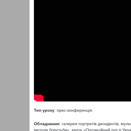
Тип уроку
: прес-конференція.
Обладнання:
галерея портретів дисидентів, муль
методи боротьби», карта «Опозиційний рух в Україн