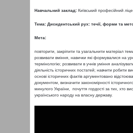
Навчальний заклад:
Київський професійний ліце
Тема: Дисидентський рух: течії, форми та ме
Мета:
повторити, закріпити та узагальнити матеріал тем
розвивати вміння, навички які формувалися на у
термінологію; розвивати в учнів уміння аналізувати
діяльність історичних постатей; навчити робити в
основі історичних фактів аргументовано відстоюв
документом, визначити закономірності історичног
минулого України, почуття гордості за тих, хто ви
українського народу на власну державу.