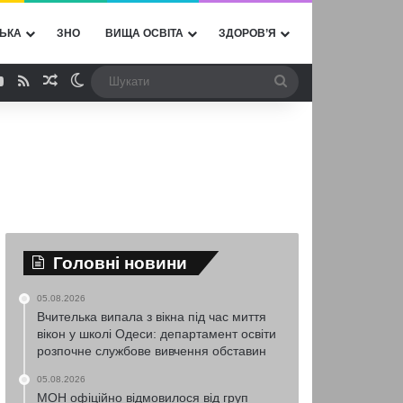
ЬКА
ЗНО
ВИЩА ОСВІТА
ЗДОРОВ’Я
ebook
YouTube
RSS
Випадкова стаття
Switch skin
Шукати
Головні новини
05.08.2026
Вчителька випала з вікна під час миття
вікон у школі Одеси: департамент освіти
розпочне службове вивчення обставин
05.08.2026
МОН офіційно відмовилося від груп