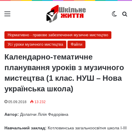
Меню
Switch
Ш
Нормативно - правове забезпечення музичне мистецтво
Усі уроки музичного мистецтва
Файли
Календарно-тематичне
планування уроків з музичного
мистецтва (1 клас. НУШ – Нова
українська школа)
05.09.2018
13 232
Автор:
Долапчи Лілія Федорівна
Навчальний заклад:
Котловинська загальноосвітня школа І-ІІІ