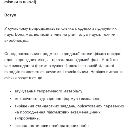
фізики в школі)
Вступ
У сучасному природознавстві фізика є однією з лідируючих
наук. Вона має великий вплив на різні галузі науки, техніки і
виробництва.
Серед навчальних предметів середньої школи фізика посідає
одне з провідних місць – це загальновідомий факт. У той же
час викладання фізики в сучасній школі в значній кількості
випадків виявляється «сухим» і тривіальним. Нерідко питання
фізики зводяться до:
заучування теоретичного матеріалу;
механічного відтворення формул і визначень;
вирішення стандартних завдань, орієнтованих переважно
на проходження підсумкових екзаменаційних
випробувань;
виконання типових лабораторних робіт.