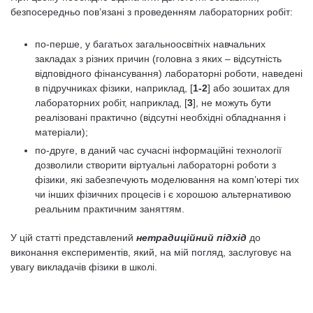
безпосередньо пов’язані з проведенням лабораторних робіт:
по-перше, у багатьох загальноосвітніх навчальних
закладах з різних причин (головна з яких – відсутність
відповідного фінансування) лабораторні роботи, наведені
в підручниках фізики, наприклад, [
1-2
] або зошитах для
лабораторних робіт, наприклад, [
3
], не можуть бути
реалізовані практично (відсутні необхідні обладнання і
матеріали);
по-друге, в даний час сучасні інформаційні технології
дозволили створити віртуальні лабораторні роботи з
фізики, які забезпечують моделювання на комп’ютері тих
чи інших фізичних процесів і є хорошою альтернативою
реальним практичним заняттям.
У цій статті представлений
нетрадиційний підхід
до
виконання експериментів, який, на мій погляд, заслуговує на
увагу викладачів фізики в школі.