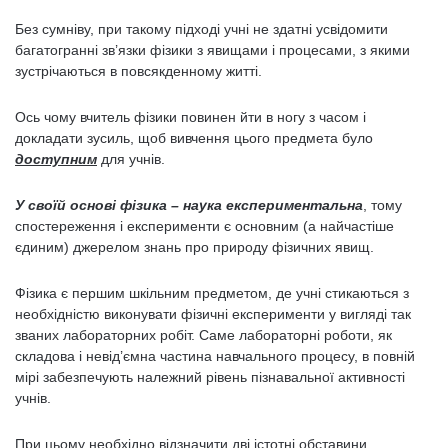
Без сумніву, при такому підході учні не здатні усвідомити
багатогранні зв’язки фізики з явищами і процесами, з якими
зустрічаються в повсякденному житті.
Ось чому вчитель фізики повинен йти в ногу з часом і
докладати зусиль, щоб вивчення цього предмета було
доступним
для учнів.
У своїй основі фізика – наука експериментальна
, тому
спостереження і експерименти є основним (а найчастіше
єдиним) джерелом знань про природу фізичних явищ.
Фізика є першим шкільним предметом, де учні стикаються з
необхідністю виконувати фізичні експерименти у вигляді так
званих лабораторних робіт. Саме лабораторні роботи, як
складова і невід’ємна частина навчального процесу, в повній
мірі забезпечують належний рівень пізнавальної активності
учнів.
При цьому необхідно відзначити дві істотні обставини,