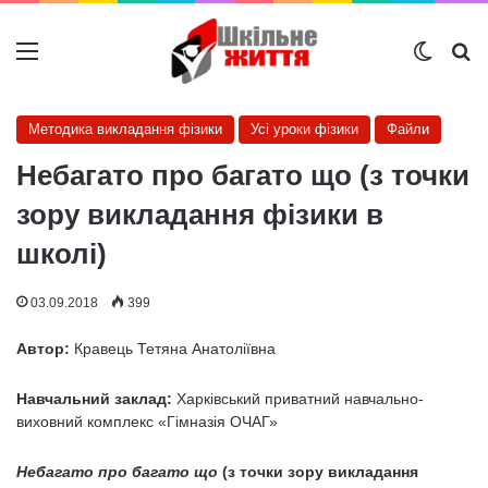
Меню
Switch
Ш
Методика викладання фізики
Усі уроки фізики
Файли
Небагато про багато що (з точки
зору викладання фізики в
школі)
03.09.2018
399
Автор:
Кравець Тетяна Анатоліївна
Навчальний заклад:
Харківський приватний навчально-
виховний комплекс «Гімназія ОЧАГ»
Небагато про багато що
(з точки зору викладання