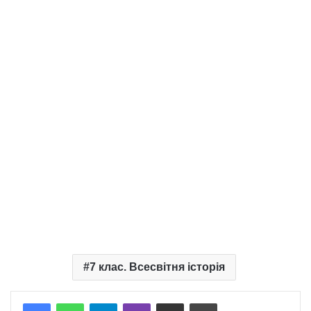
7 клас. Всесвітня історія
Telegram
Viber
Надіслати електронною поштою
Надрукувати