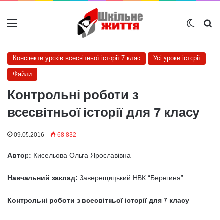
Меню
Switch
Ш
Конспекти уроків всесвітньої історії 7 клас
Усі уроки історії
Файли
Контрольні роботи з
всесвітньої історії для 7 класу
09.05.2016
68 832
Автор:
Кисельова Ольга Ярославівна
Навчальний заклад:
Заверещицький НВК “Берегиня”
Контрольні роботи з всесвітньої історії для 7 класу