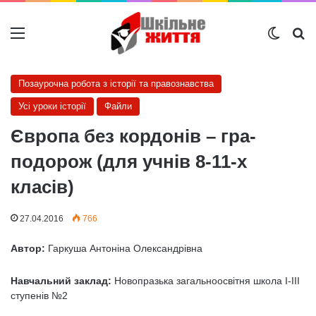
Меню
Switch
Ш
Позаурочна робота з історії та правознавства
Усі уроки історії
Файли
Європа без кордонів – гра-
подорож (для учнів 8-11-х
класів)
27.04.2016
766
Автор:
Гаркуша Антоніна Олександрівна
Навчальний заклад:
Новопразька загальноосвітня школа І-ІІІ
ступенів №2