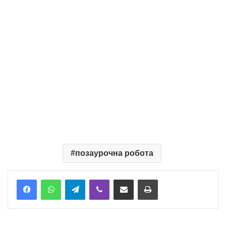
позаурочна робота
Telegram
Viber
Надіслати електронною поштою
Надрукувати