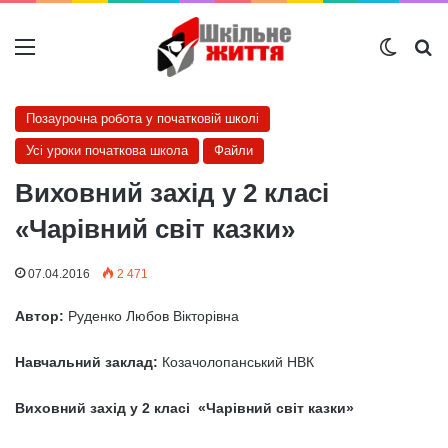
Меню
Switch
Ш
Позаурочна робота у початковій школі
Усі уроки початкова школа
Файли
Виховний захід у 2 класі
«Чарівний світ казки»
07.04.2016
2 471
Автор:
Руденко Любов Вікторівна
Навчальний заклад:
Козачолопанський НВК
Виховний захід у 2 класі «Чарівний світ казки»