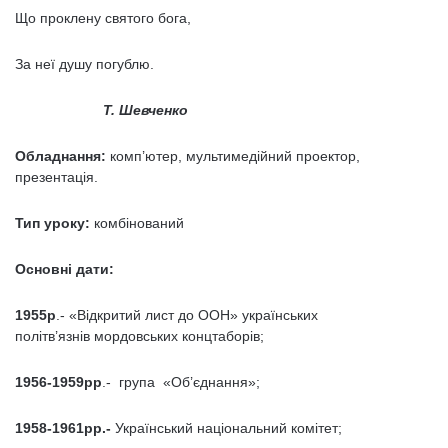
Що проклену святого бога,
За неї душу погублю.
Т. Шевченко
Обладнання:
комп’ютер, мультимедійний проектор,
презентація.
Тип уроку:
комбінований
Основні дати:
1955р
.- «Відкритий лист до ООН» українських
політв’язнів мордовських концтаборів;
1956-1959рр
.- група «Об’єднання»;
1958-1961рр.-
Український національний комітет;