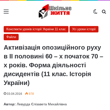
Меню
Switch
Ш
Конспекти уроків історії України 11 клас
Усі уроки історії
Файли
Активізація опозиційного руху
в ІІ половині 60 – х початок 70 –
х років. Форма діяльності
дисидентів (11 клас. Історія
України)
03.04.2016
978
Автор:
Левурда Єлізавета Михайлівна