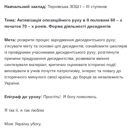
Навчальний заклад:
Тернівська ЗОШ І – ІІІ ступенів
Тема:
Активізація опозиційного руху в ІІ половині 60 – х
початок 70 – х років. Форма діяльності дисидентів
Мета:
розкрити процес зародження дисидентського руху;
з’ясувати мету та основні цілі дисидентів; ознайомити школярів
із провідними учасниками дисидентського руху; розглянути
причини придушення дисидентства; розвивати вміння
синтезувати матеріал; критично оцінювати історичні події;
виховувати в учнів почуття патріотизму, інтерес та повагу до
історичного минулого своєї країни, до борців за незалежність
України.
Епіграф до уроку:
Простіть! Я богу помолюсь.
Я так її, я так люблю
Мою Україну убогу,