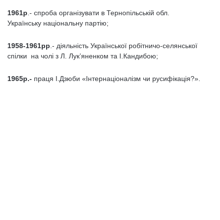
1961р
.- спроба організувати в Тернопільській обл.
Українську національну партію;
1958-1961рр
.- діяльність Української робітничо-селянської
спілки на чолі з Л. Лук’яненком та І.Кандибою;
1965р.-
праця І.Дзюби «Інтернаціоналізм чи русифікація?».