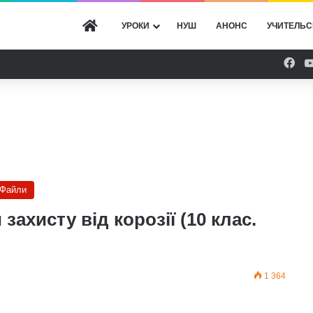
ГОЛОВНА
УРОКИ
НУШ
АНОНС
УЧИТЕЛЬС
Fac
Файли
захисту від корозії (10 клас.
1 364