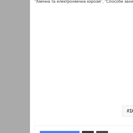
“Хімічна та електрохімічна корозія”, “Способи захи
1
Надіслати електронною поштою
Надрукувати