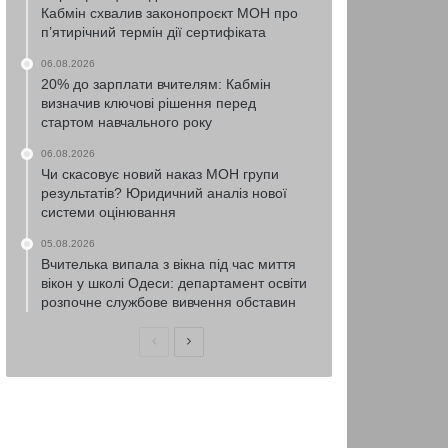
Кабмін схвалив законопроєкт МОН про
п’ятирічний термін дії сертифіката
06.08.2026
20% до зарплати вчителям: Кабмін
визначив ключові рішення перед
стартом навчального року
06.08.2026
Чи скасовує новий наказ МОН групи
результатів? Юридичний аналіз нової
системи оцінювання
05.08.2026
Вчителька випала з вікна під час миття
вікон у школі Одеси: департамент освіти
розпочне службове вивчення обставин
Попередня
Наступна
сторінка
сторінка