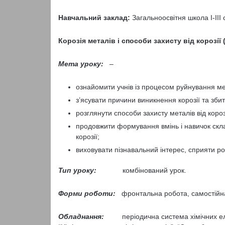
Навчальний заклад:
Загальноосвітня школа І-ІІІ
Корозія металів і способи захисту від корозії (
Мета уроку:
–
ознайомити учнів із процесом руйнування м
з’ясувати причини виникнення корозії та збитк
розглянути способи захисту металів від корозі
продовжити формування вмінь і навичок скла
корозії;
виховувати пізнавальний інтерес, сприяти ро
Тип уроку:
комбінований урок.
Форми роботи:
фронтальна робота, самостійна
Обладнання:
періодична система хімічних елеме