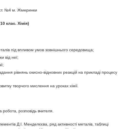
 ст. №4 м. Жмеринки
10 клас. Хімія)
еталів під впливом умов зовнішнього середовища;
и від неї;
ї;
дання рівнянь окисно-відновних реакцій на прикладі процесу
звитку творчого мислення на уроках хімії.
 робота, розповідь вчителя.
нтів Д.І. Менделєєва, ряд активності металів, таблиці