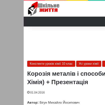
Конспекти уроків хімії 10 клас
Усі уроки хімії
Корозія металів і способи 
Хімія) + Презентація
01.04.2016
Автор:
Бігун Михайло Йосипович