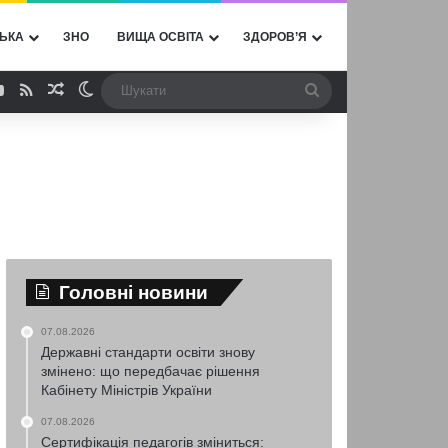
ЬКА
ЗНО
ВИЩА ОСВІТА
ЗДОРОВ’Я
ebook
YouTube
RSS
Випадкова стаття
Switch skin
Шукати
Головні новини
07.08.2026
Державні стандарти освіти знову
змінено: що передбачає рішення
Кабінету Міністрів України
07.08.2026
Сертифікація педагогів зміниться: