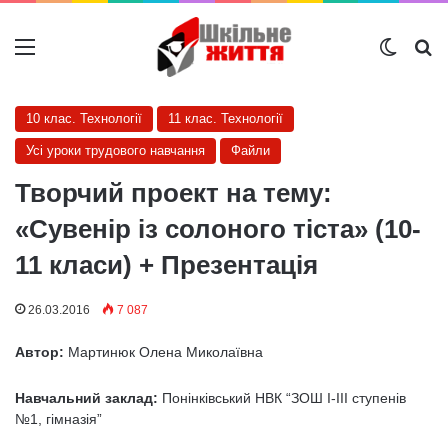
Меню
Switch
Ш
10 клас. Технології
11 клас. Технології
Усі уроки трудового навчання
Файли
Творчий проект на тему:
«Сувенір із солоного тіста» (10-
11 класи) + Презентація
26.03.2016
7 087
Автор:
Мартинюк Олена Миколаївна
Навчальний заклад:
Понінківський НВК “ЗОШ І-ІІІ ступенів
№1, гімназія”