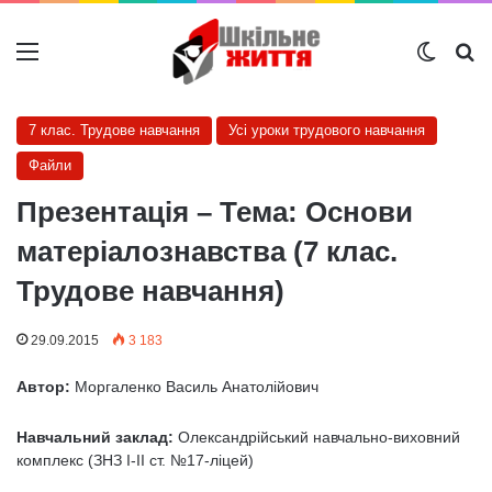
Меню
Switch
Ш
7 клас. Трудове навчання
Усі уроки трудового навчання
Файли
Презентація – Тема: Основи
матеріалознавства (7 клас.
Трудове навчання)
29.09.2015
3 183
Автор:
Моргаленко Василь Анатолійович
Навчальний заклад:
Олександрійcький навчально-виховний
комплекс (ЗНЗ І-ІІ ст. №17-ліцей)