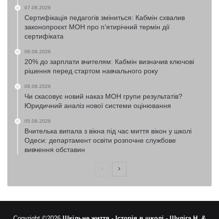
07.08.2026
Сертифікація педагогів зміниться: Кабмін схвалив
законопроєкт МОН про п’ятирічний термін дії
сертифіката
06.08.2026
20% до зарплати вчителям: Кабмін визначив ключові
рішення перед стартом навчального року
06.08.2026
Чи скасовує новий наказ МОН групи результатів?
Юридичний аналіз нової системи оцінювання
05.08.2026
Вчителька випала з вікна під час миття вікон у школі
Одеси: департамент освіти розпочне службове
вивчення обставин
Попередня
Наступна
сторінка
сторінка
Copyright ©2026
Шкільне життя -
Історія в школі -
Шуліга Н. &