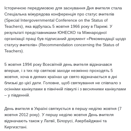
Історичною передумовою для заснування Дня вчителя стала
Спеціальна міжурядова конференція про статус вчителів
(Special Intergovernmental Conference on the Status of
Teachers), яка відбулась 5 жовтня 1966 року в Парижі. У
результаті представниками ЮНЕСКО та Міжнародної
організації праці був підписаний документ «Рекомендації щодо
статусу вчителів» (Recommendation concerning the Status of
Teachers).
5 жовтня 1994 року Всесвітній день вчителя відзначався
вперше, і з тих пір святкові заходи незмінно проходять 5
жовтня, хоча в деяких країнах це свято відзначається в дні
близькі до цієї дати. Головне, щоб святкування не співпало з
осінніми канікулами в північній півкулі і з весняними канікулами
– у південній.
День вчителя в Україні святкується в першу неділю жовтня (7
жовтня 2012 року). У першу неділю жовтня День вчителя
відзначають також у Латвії, Білорусі, Азербайджані та
Киргизстані.