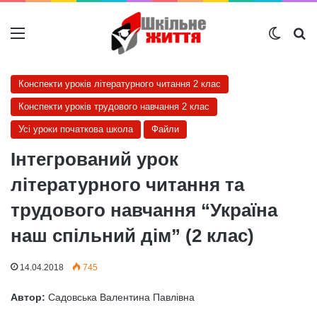
Меню
Switch
Ш
Конспекти уроків літературного читання 2 клас
Конспекти уроків трудового навчання 2 клас
Усі уроки початкова школа
Файли
Інтегрований урок
літературного читання та
трудового навчання “Україна
наш спільний дім” (2 клас)
14.04.2018
745
Автор:
Садовська Валентина Павлівна