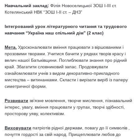
Навчальний заклад:
Філія Новоселицької ЗОШ І-ІІІ ст.
Котелянський НВК “ЗОШ І-ІІ ст. – ДНЗ”
Інтегрований урок літературного читання та трудового
навчання “Україна наш спільний дім” (2 клас)
Мета.
Удосконалювати вміння працювати з віршованими і
прозовими творами. Учитися бачити у рядках творів красу і
велич нашої Батьківщини. Поглиблювати знання про рідний
край. Збагатити словниковий запас. Продовжувати
ознайомлювати учнів з видом декоративно-прикладного
мистецтва – витинанками. Скласти і вирізати виріб із паперу
симетричної форми.
Розвивати
зв’язне мовлення, творче мислення, пізнавальний
інтерес, увагу, вміння працювати у групах, творчі здібності,
просторову уяву, колективізм.
Виховувати
патріотів рідної держави, повагу до її символів ,
почуття гордості за свій народ. Прищеплювати любов до