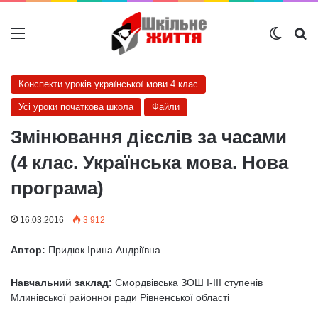
Меню
Switch
Ш
Конспекти уроків української мови 4 клас
Усі уроки початкова школа
Файли
Змінювання дієслів за часами
(4 клас. Українська мова. Нова
програма)
16.03.2016
3 912
Автор:
Придюк Ірина Андріївна
Навчальний заклад:
Смордвівська ЗОШ I-III ступенів
Млинівської районної ради Рівненської області