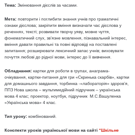
Тема:
Змінювання дієслів за часами.
Мета:
повторити і поглибити знання учнів про граматичні
ознаки дієслова; закріпити вміння визначати час дієслова у
реченнях, тексті; розвивати творчу уяву, мовне чуття,
фонематичний слух, зв’язне мовлення, пізнавальний інтерес,
вміння давати правильні та повні відповіді на поставлені
запитання; розширювати лексичний запас учнів; виховувати
почуття любові до рідної мови, інтерес до її вивчення.
Обладнання:
картки для роботи в групах, анаграма-
очікування, картки-питання для гри «Скринька скарбів», картки
для домашнього завдання, торбинка -«лабораторія» здоров’я,
ППЗ Нова школа – мультимедійний підручник – українська
мова 4 клас; проектор, ноутбук, підручник М.С.Вашуленка
«Українська мова» 4 клас.
Тип уроку:
комбінований.
Конспекти уроків української мови на сайті
“Шкільне