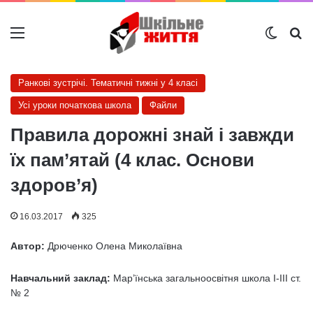
Меню
Switch
Ш
Ранкові зустрічі. Тематичні тижні у 4 класі
Усі уроки початкова школа
Файли
Правила дорожні знай і завжди
їх пам’ятай (4 клас. Основи
здоров’я)
16.03.2017
325
Автор:
Дрюченко Олена Миколаївна
Навчальний заклад:
Мар’їнська загальноосвітня школа I-III ст.
№ 2