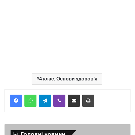
4 клас. Основи здоров’я
Telegram
Viber
Надіслати електронною поштою
Надрукувати
Головні новини