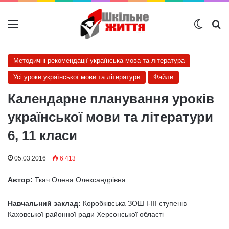
Меню
Switch
Ш
Методичні рекомендації українська мова та література
Усі уроки української мови та літератури
Файли
Календарне планування уроків
української мови та літератури
6, 11 класи
05.03.2016
6 413
Автор:
Ткач Олена Олександрівна
Навчальний заклад:
Коробківська ЗОШ І-ІІІ ступенів
Каховської районної ради Херсонської області